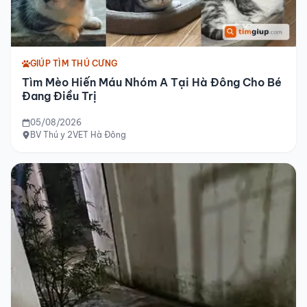
GIÚP TÌM THÚ CƯNG
Tìm Mèo Hiến Máu Nhóm A Tại Hà Đông Cho Bé
Đang Điều Trị
05/08/2026
BV Thú y 2VET Hà Đông