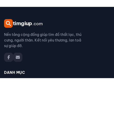
tim
giup
.com
Nền tảng cộng đồng giúp tìm đồ thất lạc, thú
cưng, người thân. Kết nối yêu thương, lan toả
sự giúp đỡ.
DANH MỤC
Đồ thất lạc
Thú cưng thất lạc
Người thân thất lạc
Đồ nhặt được
Cộng đồng giúp đỡ