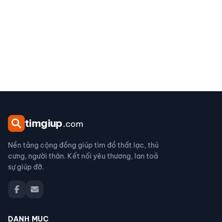
tim
giup
.com
Nền tảng cộng đồng giúp tìm đồ thất lạc, thú
cưng, người thân. Kết nối yêu thương, lan toả
sự giúp đỡ.
DANH MỤC