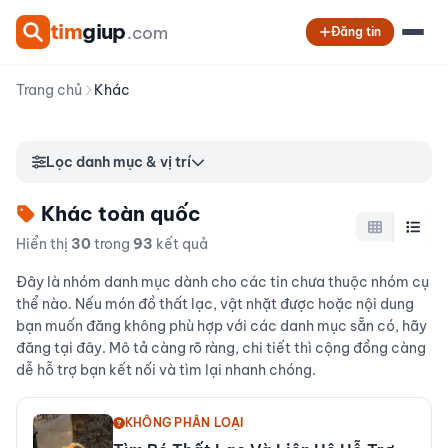
tim
giup
.com
Đăng tin
Trang chủ
Khác
Lọc danh mục & vị trí
Khác toàn quốc
Hiển thị
30
trong
93
kết quả
Đây là nhóm danh mục dành cho các tin chưa thuộc nhóm cụ
thể nào. Nếu món đồ thất lạc, vật nhặt được hoặc nội dung
bạn muốn đăng không phù hợp với các danh mục sẵn có, hãy
đăng tại đây. Mô tả càng rõ ràng, chi tiết thì cộng đồng càng
dễ hỗ trợ bạn kết nối và tìm lại nhanh chóng.
KHÔNG PHÂN LOẠI