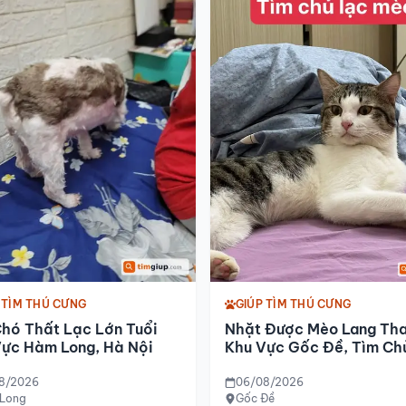
 TÌM THÚ CƯNG
GIÚP TÌM THÚ CƯNG
hó Thất Lạc Lớn Tuổi
Nhặt Được Mèo Lang Th
Vực Hàm Long, Hà Nội
Khu Vực Gốc Đề, Tìm Ch
Trả
8/2026
06/08/2026
, Hà Nội
Long
Gốc Đề