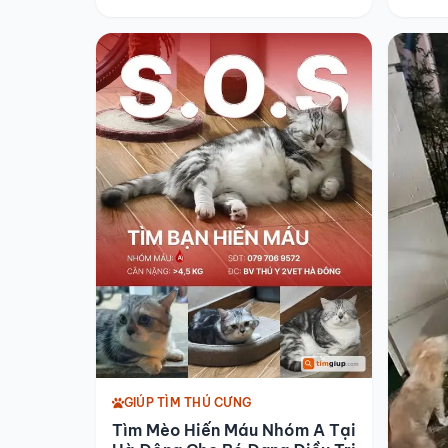
GIÚP TÌM THÚ CƯNG
Tìm Mèo Hiến Máu Nhóm A Tại