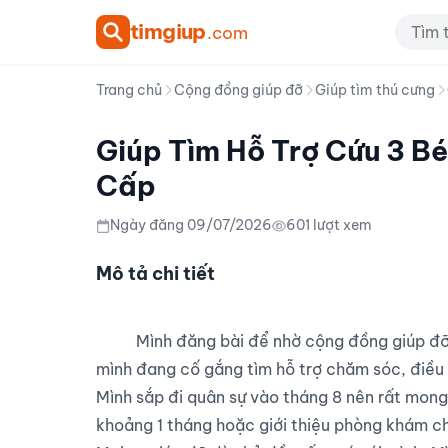
tim
giup
.com
Trang chủ
Cộng đồng giúp đỡ
Giúp tìm thú cưng
Giúp Tìm Hỗ Trợ Cứu 3 B
Cấp
Ngày đăng 09/07/2026
601 lượt xem
Mô tả chi tiết
          Mình đăng bài để nhờ cộng đồng giúp đỡ 3 bé mèo bệnh tại Hà Nội. Hiện các bé đều rất yếu, 
mình đang cố gắng tìm hỗ trợ chăm sóc, điều tr
Mình sắp đi quân sự vào tháng 8 nên rất mong
khoảng 1 tháng hoặc giới thiệu phòng khám chi 