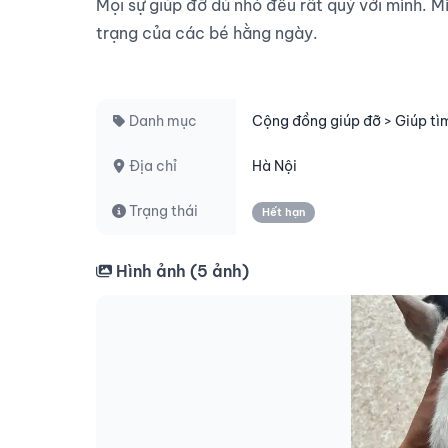
Mọi sự giúp đỡ dù nhỏ đều rất quý với mình. Mì
trạng của các bé hằng ngày.

Danh mục
Cộng đồng giúp đỡ > Giúp tì
Địa chỉ
Hà Nội
Trạng thái
Hết hạn
Hình ảnh (
5
ảnh)