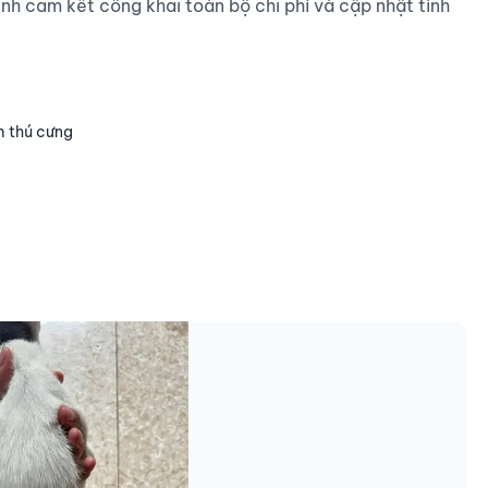
nh cam kết công khai toàn bộ chi phí và cập nhật tình 
m thú cưng