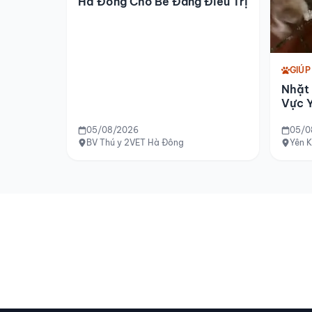
Hà Đông Cho Bé Đang Điều Trị
GIÚP
Nhặt
Vực Y
05/08/2026
05/0
BV Thú y 2VET Hà Đông
Yên 