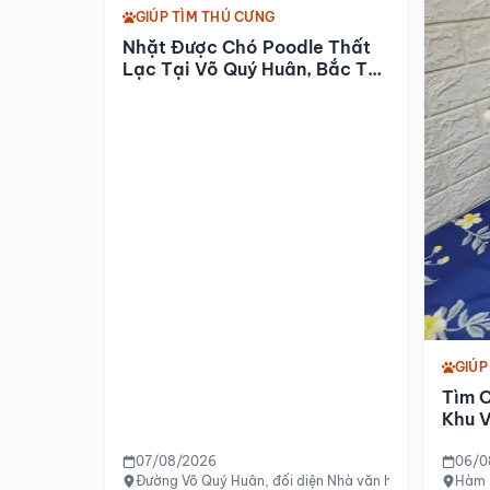
GIÚP TÌM THÚ CƯNG
Nhặt Được Chó Poodle Thất
Lạc Tại Võ Quý Huân, Bắc Từ
Liêm
GIÚP
Tìm C
Khu 
07/08/2026
06/0
Đường Võ Quý Huân, đối diện Nhà văn hóa Bắc Từ Liêm
Hàm 