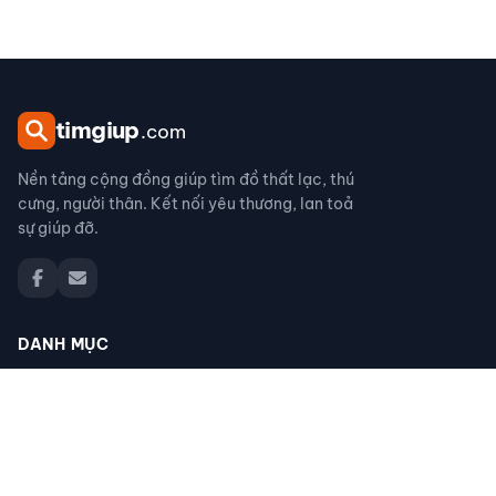
tim
giup
.com
Nền tảng cộng đồng giúp tìm đồ thất lạc, thú
cưng, người thân. Kết nối yêu thương, lan toả
sự giúp đỡ.
DANH MỤC
Đồ thất lạc
Thú cưng thất lạc
Người thân thất lạc
Đồ nhặt được