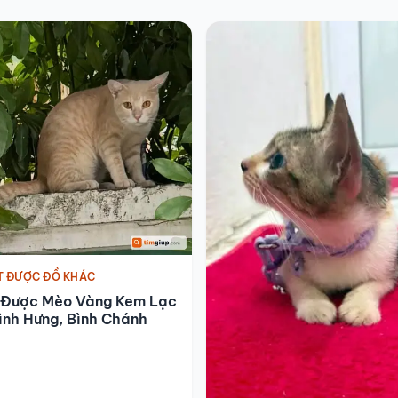
T ĐƯỢC ĐỒ KHÁC
 Được Mèo Vàng Kem Lạc
ình Hưng, Bình Chánh