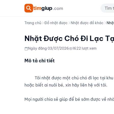
tim
giup
.com
Trang chủ
Đồ nhặt được
Nhặt được đồ khác
Nhặt
Nhặt Được Chó Đi Lạc Tạ
Ngày đăng 03/07/2026
1622 lượt xem
Mô tả chi tiết
          Tôi nhặt được một chú chó đi lạc tại khu vực Đồng Đanh và đang tìm chủ của bé. Nếu bạn là chủ 
hoặc biết ai nuôi bé, xin hãy liên hệ với tôi.

Mọi người chia sẻ giúp để bé sớm được về nhà.