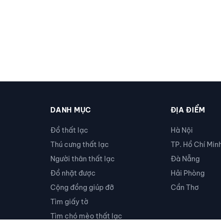
DANH MỤC
ĐỊA ĐIỂM
Đồ thất lạc
Hà Nội
Thú cưng thất lạc
TP. Hồ Chí Min
Người thân thất lạc
Đà Nẵng
Đồ nhặt được
Hải Phòng
Cộng đồng giúp đỡ
Cần Thơ
Tìm giấy tờ
Tìm chó mèo thất lạc