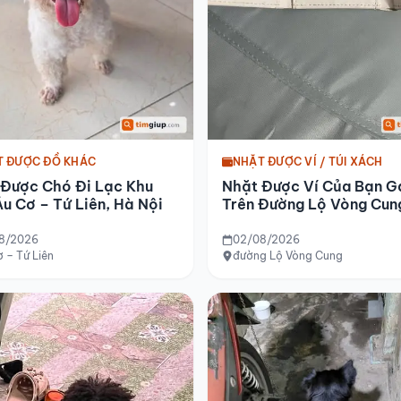
T ĐƯỢC ĐỒ KHÁC
NHẶT ĐƯỢC VÍ / TÚI XÁCH
 Được Chó Đi Lạc Khu
Nhặt Được Ví Của Bạn G
u Cơ – Tứ Liên, Hà Nội
Trên Đường Lộ Vòng Cun
8/2026
02/08/2026
 – Tứ Liên
đường Lộ Vòng Cung