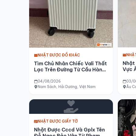
NHẶ
NHẶT ĐƯỢC ĐỒ KHÁC
Nhặt
Tìm Chủ Nhân Chiếc Vali Thất
Vực Â
Lạc Trên Đường Từ Cầu Hàn
Đi Nam Sách (hải Dương)
Chiều 04-08-2026
04/08/2026
03/0
Nam Sách, Hải Dương, Việt Nam
Âu Cơ
NHẶT ĐƯỢC GIẤY TỜ
Nhặt Được Cccd Và Gplx Tên
Đỗ Ngọc Bảo Vân Từ Phạm