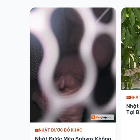
NHẶ
Nhặt
Tại B
NHẶT ĐƯỢC ĐỒ KHÁC
Nhặt Được Mèo Sphynx Không