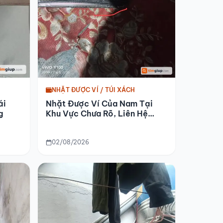
NHẶT ĐƯỢC VÍ / TÚI XÁCH
ái
Nhặt Được Ví Của Nam Tại
g
Khu Vực Chưa Rõ, Liên Hệ
Nhận Lại
02/08/2026