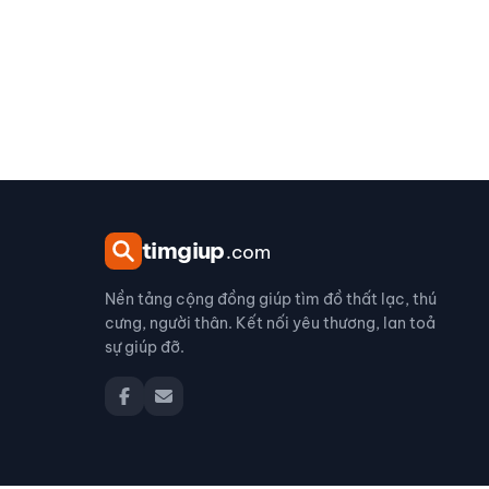
tim
giup
.com
Nền tảng cộng đồng giúp tìm đồ thất lạc, thú
cưng, người thân. Kết nối yêu thương, lan toả
sự giúp đỡ.