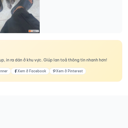
p, in ra dán ở khu vực. Giúp lan toả thông tin nhanh hơn!
anner
Xem ở Facebook
Xem ở Pinterest