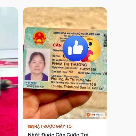
NHẶT ĐƯỢC GIẤY TỜ
Nhặt Được Căn Cước Tại