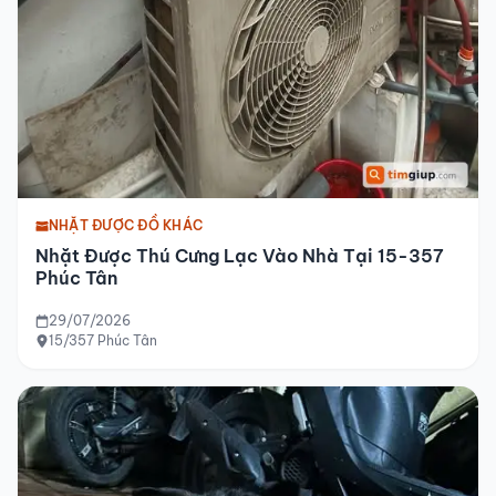
NHẶT ĐƯỢC ĐỒ KHÁC
Nhặt Được Thú Cưng Lạc Vào Nhà Tại 15-357
Phúc Tân
29/07/2026
15/357 Phúc Tân