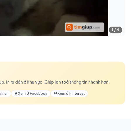
1 / 4
p, in ra dán ở khu vực. Giúp lan toả thông tin nhanh hơn!
anner
Xem ở Facebook
Xem ở Pinterest