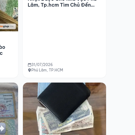
Lâm, Tp.hcm Tìm Chủ Đến
Đón
ào
ộc
31/07/2026
Phú Lâm, TP.HCM