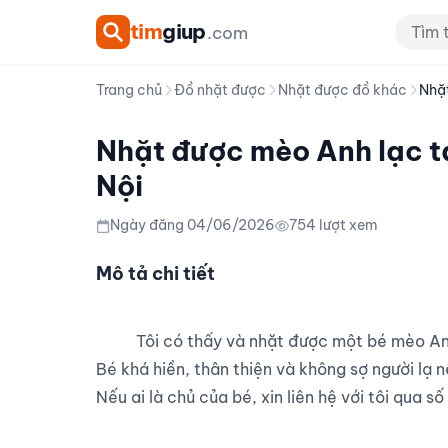
tim
giup
.com
Trang chủ
Đồ nhặt được
Nhặt được đồ khác
Nhặt
Nhặt được mèo Anh lạc tạ
Nội
Ngày đăng 04/06/2026
754 lượt xem
Mô tả chi tiết
          Tôi có thấy và nhặt được một bé mèo Anh bị lạc ở khu vực ngõ 56 Tứ Liên.

Bé khá hiền, thân thiện và không sợ người lạ 
Nếu ai là chủ của bé, xin liên hệ với tôi qua 