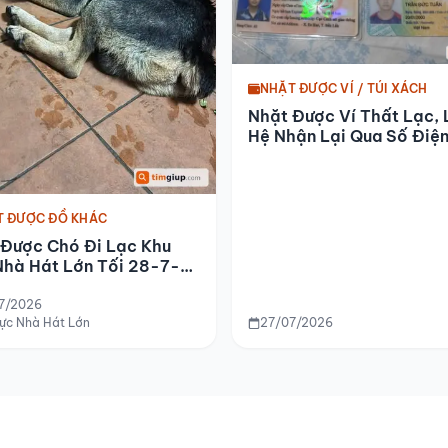
NHẶT ĐƯỢC VÍ / TÚI XÁCH
Nhặt Được Ví Thất Lạc, 
Hệ Nhận Lại Qua Số Điệ
Thoại
T ĐƯỢC ĐỒ KHÁC
 Được Chó Đi Lạc Khu
Nhà Hát Lớn Tối 28-7-
7/2026
vực Nhà Hát Lớn
27/07/2026