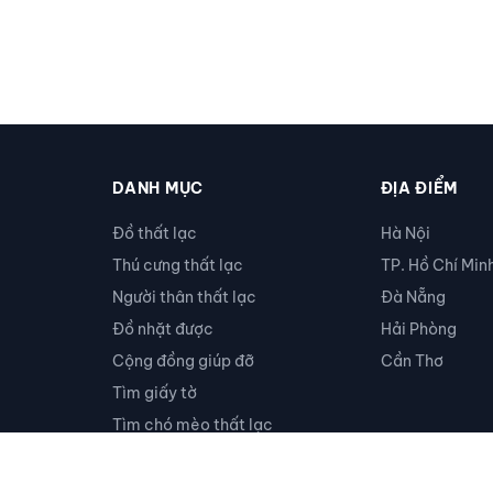
DANH MỤC
ĐỊA ĐIỂM
Đồ thất lạc
Hà Nội
Thú cưng thất lạc
TP. Hồ Chí Min
Người thân thất lạc
Đà Nẵng
Đồ nhặt được
Hải Phòng
Cộng đồng giúp đỡ
Cần Thơ
Tìm giấy tờ
Tìm chó mèo thất lạc
Khác