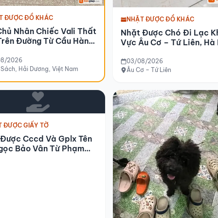
T ĐƯỢC ĐỒ KHÁC
NHẶT ĐƯỢC ĐỒ KHÁC
Chủ Nhân Chiếc Vali Thất
Nhặt Được Chó Đi Lạc K
Trên Đường Từ Cầu Hàn
Vực Âu Cơ – Tứ Liên, Hà
am Sách (hải Dương)
u 04-08-2026
08/2026
03/08/2026
Sách, Hải Dương, Việt Nam
phòng xe khách Hải Vân)
Âu Cơ – Tứ Liên
 ĐƯỢC GIẤY TỜ
 Được Cccd Và Gplx Tên
gọc Bảo Vân Từ Phạm
Đồng Về Hòn Chồng