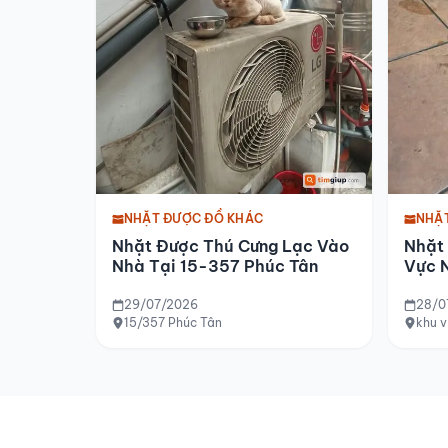
NHẶ
NHẶT ĐƯỢC ĐỒ KHÁC
Nhặt
Nhặt Được Thú Cưng Lạc Vào
Vực 
Nhà Tại 15-357 Phúc Tân
2026
29/07/2026
28/0
15/357 Phúc Tân
khu 