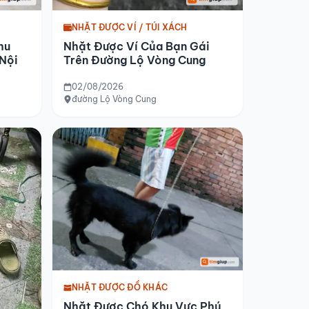
NHẶT ĐƯỢC VÍ / TÚI XÁCH
hu
Nhặt Được Ví Của Bạn Gái
 Nội
Trên Đường Lộ Vòng Cung
02/08/2026
đường Lộ Vòng Cung
NHẶT ĐƯỢC ĐỒ KHÁC
Nhặt Được Chó Khu Vực Phú