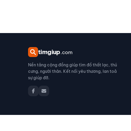
tim
giup
.com
Nền tảng cộng đồng giúp tìm đồ thất lạc, thú
cưng, người thân. Kết nối yêu thương, lan toả
sự giúp đỡ.