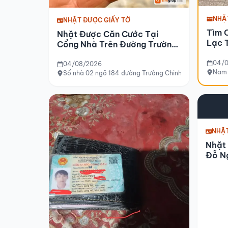
NHẶ
NHẶT ĐƯỢC GIẤY TỜ
Tìm 
Nhặt Được Căn Cước Tại
Lạc 
Cổng Nhà Trên Đường Trường
Đi N
Chinh
Chiề
04/
04/08/2026
Nam 
Số nhà 02 ngõ 184 đường Trường Chinh (đối diện văn 
NHẶT
Nhặt
Đỗ N
Văn 