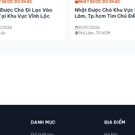
T ĐƯỢC ĐỒ KHÁC
NHẶT ĐƯỢC ĐỒ KHÁC
 Được Chó Đi Lạc Vào
Nhặt Được Chó Khu Vực
ại Khu Vực Vĩnh Lộc
Lâm, Tp.hcm Tìm Chủ Đế
Đón
8/2026
31/07/2026
Lộc
Phú Lâm, TP.HCM
DANH MỤC
ĐỊA ĐIỂM
Đồ thất lạc
Hà Nội