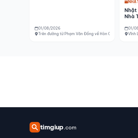
NHẶ
Nhặt
Nhà T
01/08/2026
01/0
Trên đường từ Phạm Văn Đồng về Hòn Chồng
Vĩnh 
tim
giup
.com