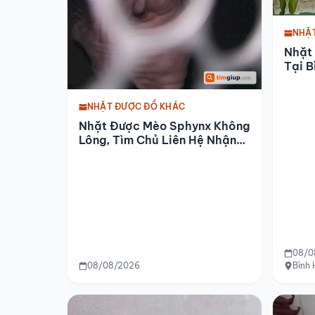
NHẶ
Nhặt
Tại B
NHẶT ĐƯỢC ĐỒ KHÁC
Nhặt Được Mèo Sphynx Không
Lông, Tìm Chủ Liên Hệ Nhận
Lại
08/0
08/08/2026
Bình