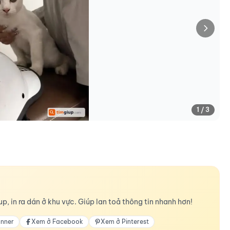
1 / 3
p, in ra dán ở khu vực. Giúp lan toả thông tin nhanh hơn!
anner
Xem ở Facebook
Xem ở Pinterest