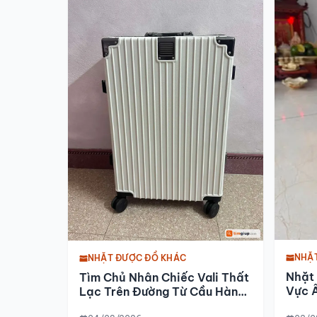
NHẶ
NHẶT ĐƯỢC ĐỒ KHÁC
Nhặt
Tìm Chủ Nhân Chiếc Vali Thất
Vực Â
Lạc Trên Đường Từ Cầu Hàn
Đi Nam Sách (hải Dương)