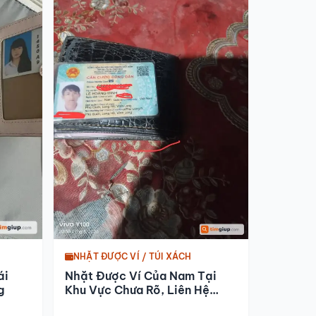
NHẶT ĐƯỢC VÍ / TÚI XÁCH
ái
Nhặt Được Ví Của Nam Tại
g
Khu Vực Chưa Rõ, Liên Hệ
Nhận Lại