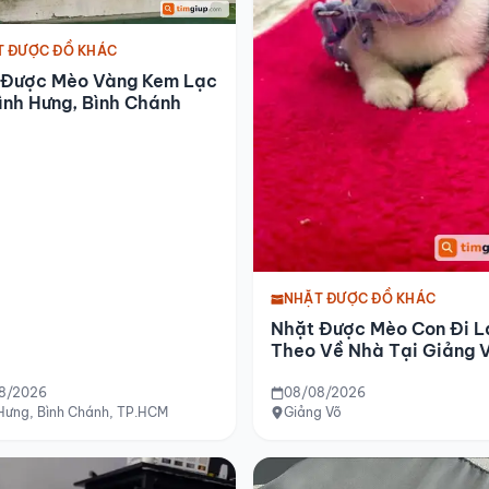
T ĐƯỢC ĐỒ KHÁC
 Được Mèo Vàng Kem Lạc
ình Hưng, Bình Chánh
NHẶT ĐƯỢC ĐỒ KHÁC
Nhặt Được Mèo Con Đi L
Theo Về Nhà Tại Giảng 
8/2026
08/08/2026
 Hưng, Bình Chánh, TP.HCM
Giảng Võ