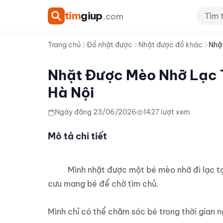
tim
giup
.com
Trang chủ
Đồ nhặt được
Nhặt được đồ khác
Nhặt
Nhặt Được Mèo Nhỡ Lạc T
Hà Nội
Ngày đăng 23/06/2026
1427 lượt xem
Mô tả chi tiết
          Mình nhặt được một bé mèo nhỡ đi lạc tại khu vực Yên Lạc, Vĩnh Tuy, Hà Nội và đang tạm thời 
cưu mang bé để chờ tìm chủ.

Mình chỉ có thể chăm sóc bé trong thời gian n