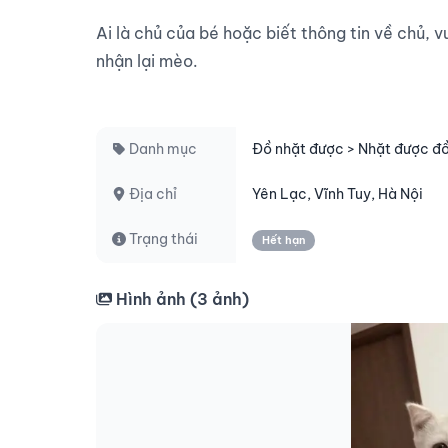
Ai là chủ của bé hoặc biết thông tin về chủ, vu
nhận lại mèo.

Danh mục
Đồ nhặt được > Nhặt được đ
Địa chỉ
Yên Lạc, Vĩnh Tuy, Hà Nội
Trạng thái
Hết hạn
Hình ảnh (
3
ảnh)