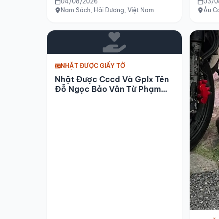
Chiều 04-08-2026
04/08/2026
03/0
Nam Sách, Hải Dương, Việt Nam
Âu Cơ
NHẶT ĐƯỢC GIẤY TỜ
Nhặt Được Cccd Và Gplx Tên
Đỗ Ngọc Bảo Vân Từ Phạm
Văn Đồng Về Hòn Chồng