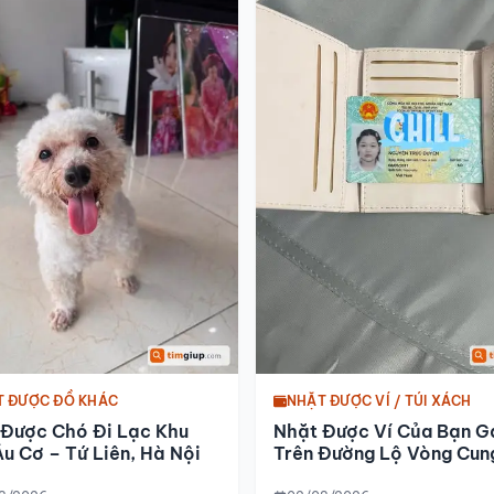
T ĐƯỢC ĐỒ KHÁC
NHẶT ĐƯỢC VÍ / TÚI XÁCH
 Được Chó Đi Lạc Khu
Nhặt Được Ví Của Bạn G
u Cơ – Tứ Liên, Hà Nội
Trên Đường Lộ Vòng Cun