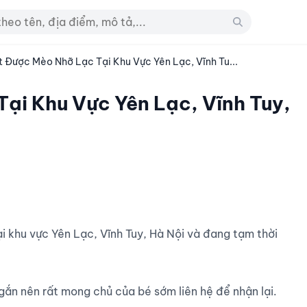
 Được Mèo Nhỡ Lạc Tại Khu Vực Yên Lạc, Vĩnh Tu...
ại Khu Vực Yên Lạc, Vĩnh Tuy,
gắn nên rất mong chủ của bé sớm liên hệ để nhận lại.
