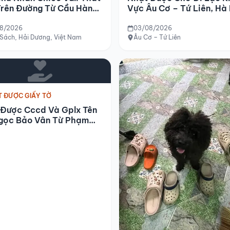
Vực Âu Cơ – Tứ Liên, Hà
Trên Đường Từ Cầu Hàn
am Sách (hải Dương)
u 04-08-2026
8/2026
03/08/2026
phòng xe khách Hải Vân)
Sách, Hải Dương, Việt Nam
Âu Cơ – Tứ Liên
 ĐƯỢC GIẤY TỜ
 Được Cccd Và Gplx Tên
gọc Bảo Vân Từ Phạm
Đồng Về Hòn Chồng