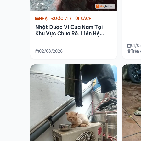
NHẶT ĐƯỢC VÍ / TÚI XÁCH
Nhặt Được Ví Của Nam Tại
Khu Vực Chưa Rõ, Liên Hệ
Nhận Lại
01/0
02/08/2026
Trên