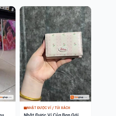
NHẶT ĐƯỢC VÍ / TÚI XÁCH
hu
Nhặt Được Ví Của Bạn Gái