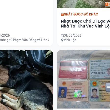
NHẶT ĐƯỢC ĐỒ KHÁC
Nhặt Được Chó Đi Lạc V
Nhà Tại Khu Vực Vĩnh L
8/2026
01/08/2026
 đường từ Phạm Văn Đồng về Hòn Chồng
Vĩnh Lộc