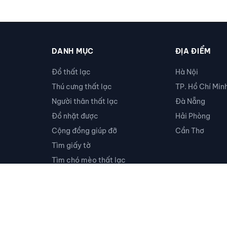
DANH MỤC
ĐỊA ĐIỂM
Đồ thất lạc
Hà Nội
Thú cưng thất lạc
TP. Hồ Chí Min
Người thân thất lạc
Đà Nẵng
Đồ nhặt được
Hải Phòng
Cộng đồng giúp đỡ
Cần Thơ
Tìm giấy tờ
Tìm chó mèo thất lạc
Khác