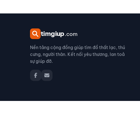
tim
giup
.com
Nền tảng cộng đồng giúp tìm đồ thất lạc, thú
cưng, người thân. Kết nối yêu thương, lan toả
sự giúp đỡ.