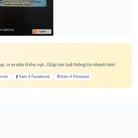
p, in ra dán ở khu vực. Giúp lan toả thông tin nhanh hơn!
anner
Xem ở Facebook
Xem ở Pinterest