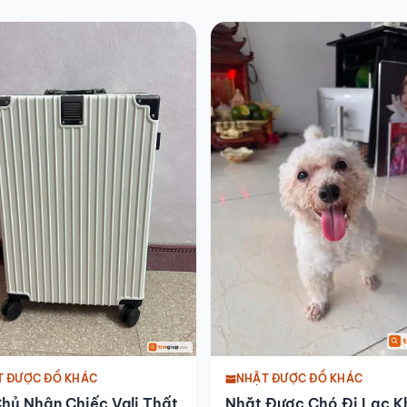
NHẶT ĐƯỢC ĐỒ KHÁC
T ĐƯỢC ĐỒ KHÁC
Nhặt Được Chó Đi Lạc K
hủ Nhân Chiếc Vali Thất