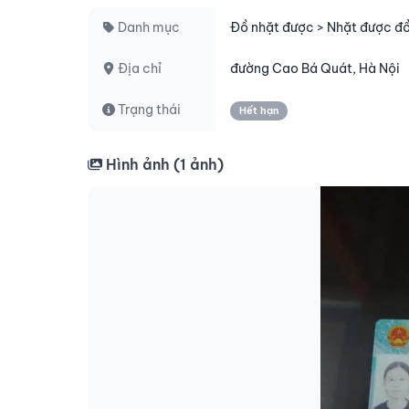
Danh mục
Đồ nhặt được > Nhặt được đ
Địa chỉ
đường Cao Bá Quát, Hà Nội
Trạng thái
Hết hạn
Hình ảnh (
1
ảnh)