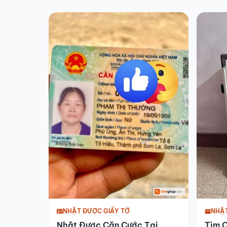
NHẶT ĐƯỢC GIẤY TỜ
NHẶ
Nhặt Được Căn Cước Tại
Tìm C