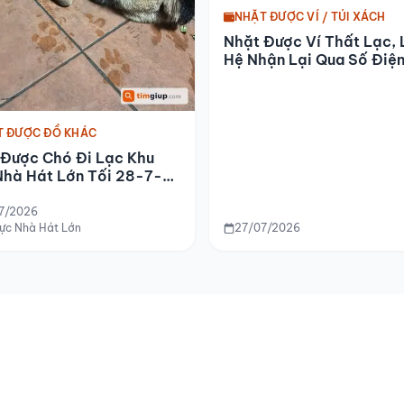
NHẶT ĐƯỢC VÍ / TÚI XÁCH
Nhặt Được Ví Thất Lạc, 
Hệ Nhận Lại Qua Số Điệ
Thoại
T ĐƯỢC ĐỒ KHÁC
 Được Chó Đi Lạc Khu
Nhà Hát Lớn Tối 28-7-
7/2026
vực Nhà Hát Lớn
27/07/2026