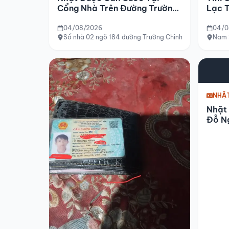
Cổng Nhà Trên Đường Trường
Lạc 
Chinh
Đi N
Chiề
04/08/2026
04/0
Số nhà 02 ngõ 184 đường Trường Chinh (đối diện văn 
Nam 
NHẶT
Nhặt
Đỗ N
Văn 