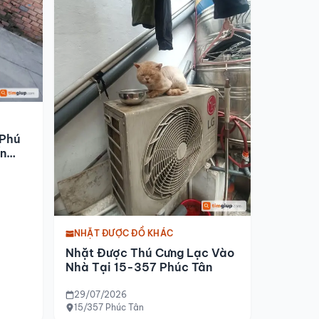
 Phú
n
NHẶT ĐƯỢC ĐỒ KHÁC
Nhặt Được Thú Cưng Lạc Vào
Nhà Tại 15-357 Phúc Tân
29/07/2026
15/357 Phúc Tân