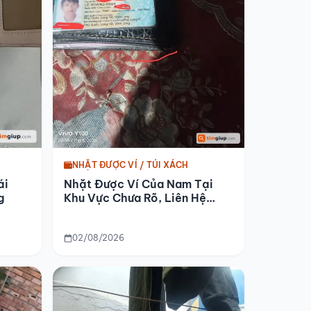
NHẶT ĐƯỢC VÍ / TÚI XÁCH
ái
Nhặt Được Ví Của Nam Tại
g
Khu Vực Chưa Rõ, Liên Hệ
Nhận Lại
02/08/2026