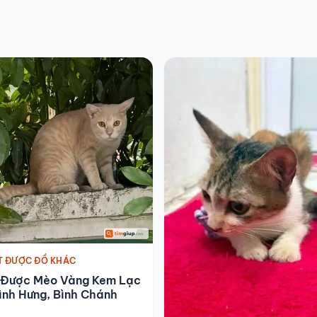
T ĐƯỢC ĐỒ KHÁC
 Được Mèo Vàng Kem Lạc
ình Hưng, Bình Chánh