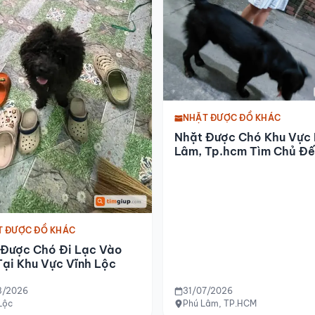
NHẶT ĐƯỢC ĐỒ KHÁC
Nhặt Được Chó Khu Vực
Lâm, Tp.hcm Tìm Chủ Đế
Đón
T ĐƯỢC ĐỒ KHÁC
 Được Chó Đi Lạc Vào
ại Khu Vực Vĩnh Lộc
8/2026
31/07/2026
Lộc
Phú Lâm, TP.HCM