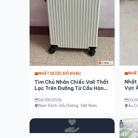
NHẶ
NHẶT ĐƯỢC ĐỒ KHÁC
Nhặt
Tìm Chủ Nhân Chiếc Vali Thất
Vực Â
Lạc Trên Đường Từ Cầu Hàn
Đi Nam Sách (hải Dương)
Chiều 04-08-2026
04/08/2026
03/0
Nam Sách, Hải Dương, Việt Nam
Âu Cơ