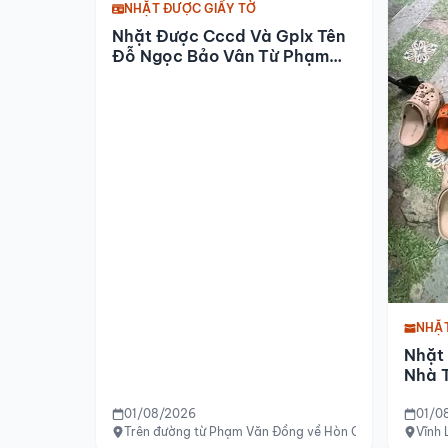
NHẶT ĐƯỢC GIẤY TỜ
Nhặt Được Cccd Và Gplx Tên
Đỗ Ngọc Bảo Vân Từ Phạm
Văn Đồng Về Hòn Chồng
NHẶ
Nhặt
Nhà T
01/08/2026
01/0
Trên đường từ Phạm Văn Đồng về Hòn Chồng
Vĩnh 