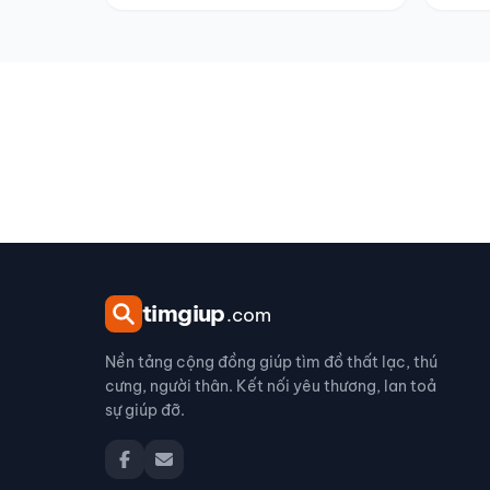
tim
giup
.com
Nền tảng cộng đồng giúp tìm đồ thất lạc, thú
cưng, người thân. Kết nối yêu thương, lan toả
sự giúp đỡ.