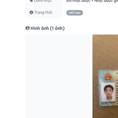
Danh mục
Đồ nhặt được > Nhặt được gi
Trạng thái
Hết hạn
Hình ảnh (
1
ảnh)