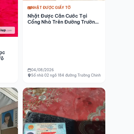
NHẶT ĐƯỢC GIẤY TỜ
Nhặt Được Căn Cước Tại
Cổng Nhà Trên Đường Trường
Chinh
ạc
Võ
04/08/2026
Số nhà 02 ngõ 184 đường Trường Chinh (đối diện văn phò