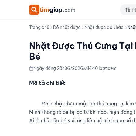
tim
giup
.com
Trang chủ
Đồ nhặt được
Nhặt được đồ khác
Nhặt
Nhặt Được Thú Cưng Tại 
Bé
Ngày đăng 28/06/2026
1440 lượt xem
Mô tả chi tiết
          Mình nhặt được một bé thú cưng tại khu vực Bình Thạnh, TP.HCM.

Mình không rõ bé bị lạc từ khi nào, hiện đang 
Ai là chủ của bé vui lòng liên hệ mình qua số đi