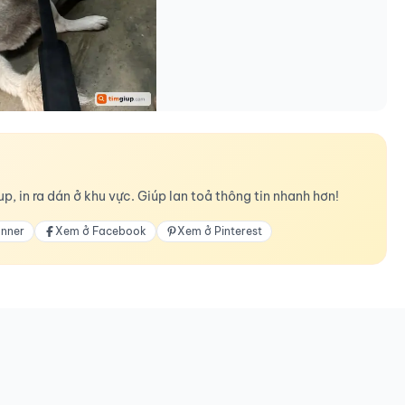
p, in ra dán ở khu vực. Giúp lan toả thông tin nhanh hơn!
anner
Xem ở Facebook
Xem ở Pinterest