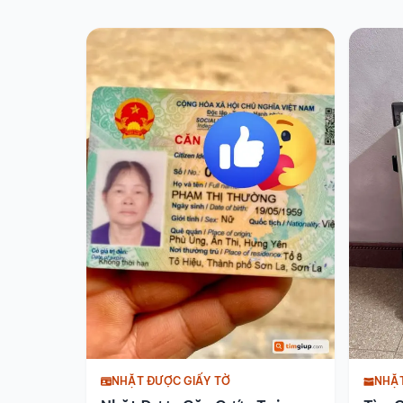
NHẶT ĐƯỢC GIẤY TỜ
NHẶ