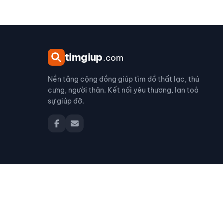
tim
giup
.com
Nền tảng cộng đồng giúp tìm đồ thất lạc, thú
cưng, người thân. Kết nối yêu thương, lan toả
sự giúp đỡ.