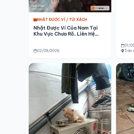
NHẶT ĐƯỢC VÍ / TÚI XÁCH
Nhặt Được Ví Của Nam Tại
Khu Vực Chưa Rõ, Liên Hệ
Nhận Lại
01/0
02/08/2026
Trên