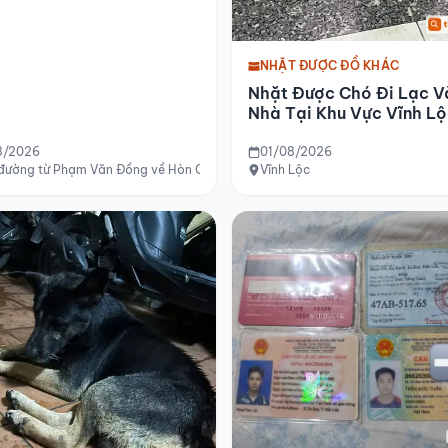
NHẶT ĐƯỢC ĐỒ KHÁC
Nhặt Được Chó Đi Lạc V
Nhà Tại Khu Vực Vĩnh L
8/2026
01/08/2026
 đường từ Phạm Văn Đồng về Hòn Chồng
Vĩnh Lộc