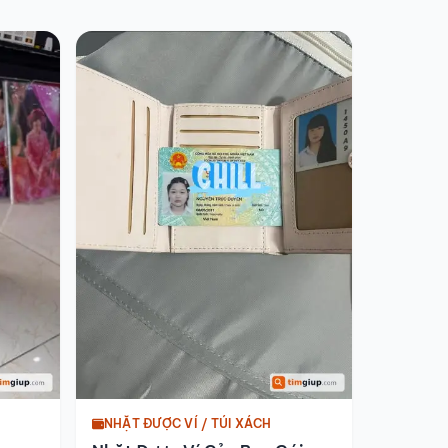
NHẶT ĐƯỢC VÍ / TÚI XÁCH