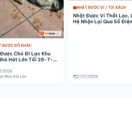
NHẶT ĐƯỢC VÍ / TÚI XÁCH
Nhặt Được Ví Thất Lạc, 
Hệ Nhận Lại Qua Số Điệ
Thoại
T ĐƯỢC ĐỒ KHÁC
 Được Chó Đi Lạc Khu
Nhà Hát Lớn Tối 28-7-
7/2026
vực Nhà Hát Lớn
27/07/2026