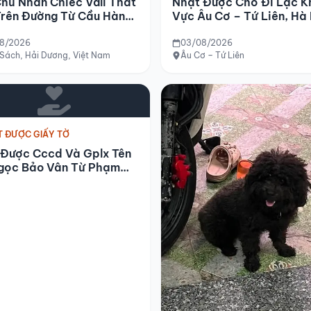
Nhặt Được Chó Đi Lạc K
hủ Nhân Chiếc Vali Thất
Vực Âu Cơ – Tứ Liên, Hà
Trên Đường Từ Cầu Hàn
am Sách (hải Dương)
u 04-08-2026
8/2026
03/08/2026
phòng xe khách Hải Vân)
Sách, Hải Dương, Việt Nam
Âu Cơ – Tứ Liên
 ĐƯỢC GIẤY TỜ
 Được Cccd Và Gplx Tên
gọc Bảo Vân Từ Phạm
Đồng Về Hòn Chồng