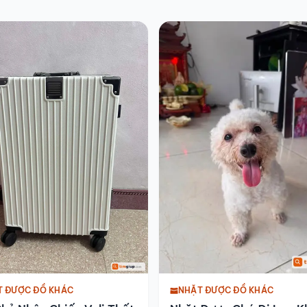
NHẶT ĐƯỢC ĐỒ KHÁC
T ĐƯỢC ĐỒ KHÁC