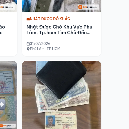
NHẶT ĐƯỢC ĐỒ KHÁC
ào
Nhặt Được Chó Khu Vực Phú
ộc
Lâm, Tp.hcm Tìm Chủ Đến
Đón
31/07/2026
Phú Lâm, TP.HCM