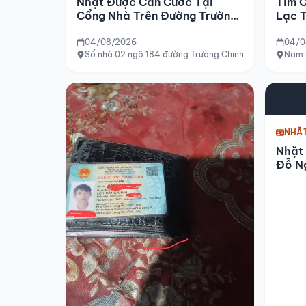
Nhặt Được Căn Cước Tại
Tìm C
Cổng Nhà Trên Đường Trường
Lạc 
Chinh
Đi N
Chiề
04/08/2026
04/0
Số nhà 02 ngõ 184 đường Trường Chinh (đối diện văn 
Nam 
NHẶT
Nhặt
Đỗ N
Văn 