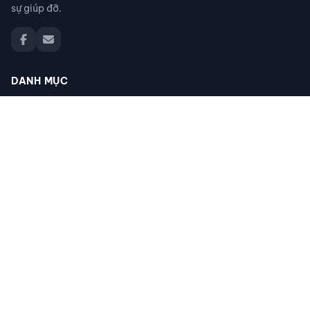
sự giúp đỡ.
DANH MỤC
Đồ thất lạc
Thú cưng thất lạc
Người thân thất lạc
Đồ nhặt được
Cộng đồng giúp đỡ
Tìm giấy tờ
Tìm chó mèo thất lạc
Khác
ĐỊA ĐIỂM