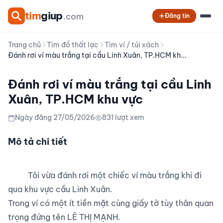
tim
giup
.com
Đăng tin
Trang chủ
Tìm đồ thất lạc
Tìm ví / túi xách
Đánh rơi ví màu trắng tại cầu Linh Xuân, TP.HCM kh...
Đánh rơi ví màu trắng tại cầu Linh
Xuân, TP.HCM khu vực
Ngày đăng 27/05/2026
831 lượt xem
Mô tả chi tiết
          Tôi vừa đánh rơi một chiếc ví màu trắng khi đi 
qua khu vực cầu Linh Xuân.

Trong ví có một ít tiền mặt cùng giấy tờ tùy thân quan 
trọng đứng tên LÊ THỊ MẠNH.
