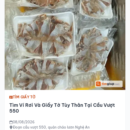
TÌM GIẤY TỜ
Tìm Ví Rơi Và Giấy Tờ Tùy Thân Tại Cầu Vượt
550
08/08/2026
Đoạn cầu vượt 550, quán cháo lươn Nghệ An