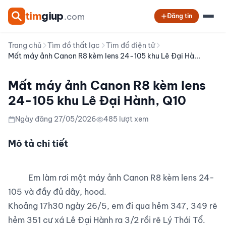
tim
giup
.com
Đăng tin
Trang chủ
Tìm đồ thất lạc
Tìm đồ điện tử
Mất máy ảnh Canon R8 kèm lens 24-105 khu Lê Đại Hà...
Mất máy ảnh Canon R8 kèm lens
24-105 khu Lê Đại Hành, Q10
Ngày đăng 27/05/2026
485 lượt xem
Mô tả chi tiết
          Em làm rơi một máy ảnh Canon R8 kèm lens 24-
105 và đầy đủ dây, hood.

Khoảng 17h30 ngày 26/5, em đi qua hẻm 347, 349 rẽ 
hẻm 351 cư xá Lê Đại Hành ra 3/2 rồi rẽ Lý Thái Tổ.
