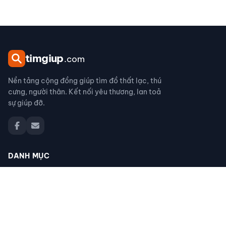
tim
giup
.com
Nền tảng cộng đồng giúp tìm đồ thất lạc, thú
cưng, người thân. Kết nối yêu thương, lan toả
sự giúp đỡ.
DANH MỤC
Đồ thất lạc
Thú cưng thất lạc
Người thân thất lạc
Đồ nhặt được