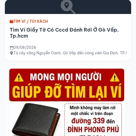
TÌM VÍ / TÚI XÁCH
Tìm Ví Giấy Tờ Có Cccd Đánh Rơi Ở Gò Vấp,
Tp.hcm
09/08/2026
Từ cây xăng Nguyễn Oanh, Gò Vấp đến công viên Gia Định, TP.HCM