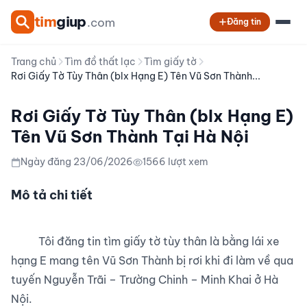
tim
giup
.com
Đăng tin
Trang chủ
Tìm đồ thất lạc
Tìm giấy tờ
Rơi Giấy Tờ Tùy Thân (blx Hạng E) Tên Vũ Sơn Thành...
Rơi Giấy Tờ Tùy Thân (blx Hạng E)
Tên Vũ Sơn Thành Tại Hà Nội
Ngày đăng 23/06/2026
1566 lượt xem
Mô tả chi tiết
          Tôi đăng tin tìm giấy tờ tùy thân là bằng lái xe 
hạng E mang tên Vũ Sơn Thành bị rơi khi đi làm về qua 
tuyến Nguyễn Trãi – Trường Chinh – Minh Khai ở Hà 
Nội.
