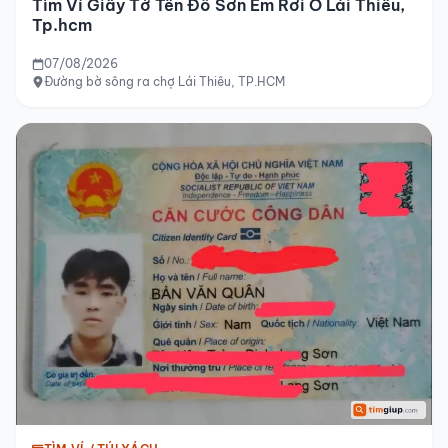
Tìm Ví Giấy Tờ Tên Đỗ Sơn Em Rơi Ở Lái Thiêu,
Tp.hcm
07/08/2026
Đường bờ sông ra chợ Lái Thiêu, TP.HCM