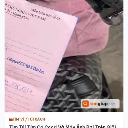
TÌM VÍ / TÚI XÁCH
Tìm Túi Tím Có Cccd Và Máy Ảnh Rơi Trên Ql51