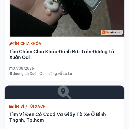
TÌM CHÌA KHÓA
Tìm Chùm Chìa Khóa Đánh Rơi Trên Đường Lã
Xuân Oai
07/08/2026
đường Lã Xuân Oai hướng về Lò Lu
TÌM VÍ / TÚI XÁCH
Tìm Ví Đen Có Cccd Và Giấy Tờ Xe Ở Bình
Thạnh, Tp.hcm