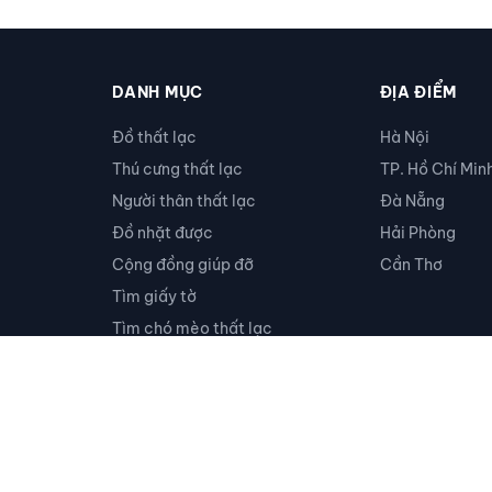
DANH MỤC
ĐỊA ĐIỂM
Đồ thất lạc
Hà Nội
Thú cưng thất lạc
TP. Hồ Chí Min
Người thân thất lạc
Đà Nẵng
Đồ nhặt được
Hải Phòng
Cộng đồng giúp đỡ
Cần Thơ
Tìm giấy tờ
Tìm chó mèo thất lạc
Khác
ng