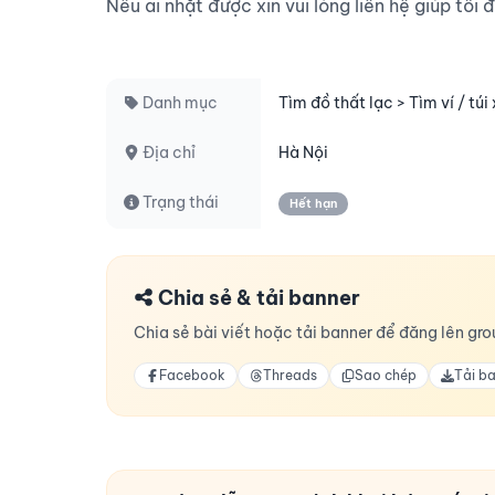
Nếu ai nhặt được xin vui lòng liên hệ giúp tôi đ
Danh mục
Tìm đồ thất lạc > Tìm ví / túi
Địa chỉ
Hà Nội
Trạng thái
Hết hạn
Chia sẻ & tải banner
Chia sẻ bài viết hoặc tải banner để đăng lên grou
Facebook
Threads
Sao chép
Tải b