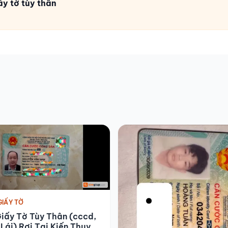
ấy tờ tùy thân
GIẤY TỜ
iấy Tờ Tùy Thân (cccd,
Lái) Rơi Tại Kiến Thụy,