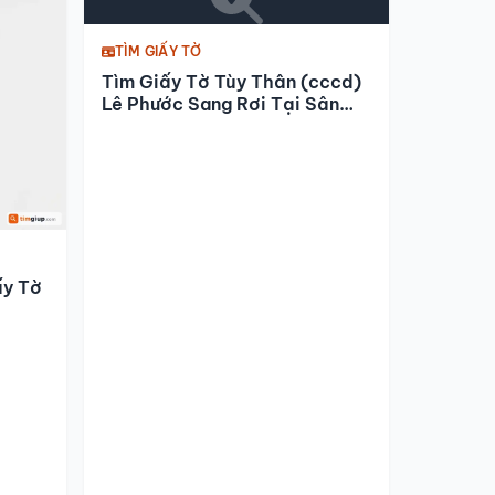
TÌM GIẤY TỜ
Tìm Giấy Tờ Tùy Thân (cccd)
Lê Phước Sang Rơi Tại Sân
Bay Tân Sơn Nhất
ấy Tờ