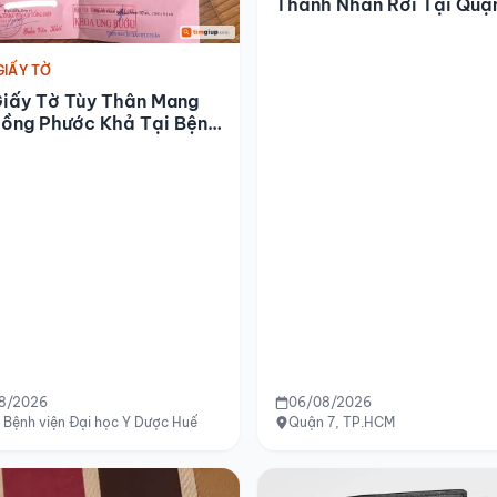
Thành Nhân Rơi Tại Quậ
GIẤY TỜ
Giấy Tờ Tùy Thân Mang
Đồng Phước Khả Tại Bệnh
Đại Học Y Dược Huế
8/2026
06/08/2026
Bệnh viện Đại học Y Dược Huế
Quận 7, TP.HCM