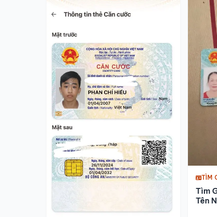
TÌM 
Tìm 
Tên N
Đamb