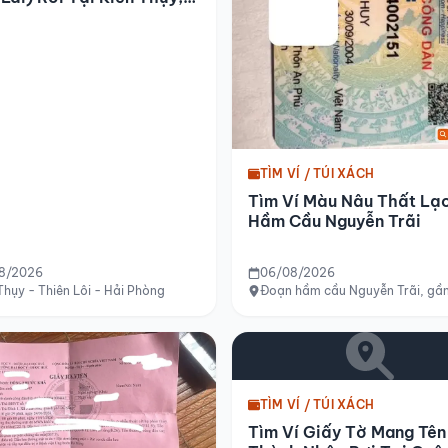
Phòng
TÌM VÍ / TÚI XÁCH
Tìm Ví Màu Nâu Thất Lạ
Hầm Cầu Nguyễn Trãi
8/2026
06/08/2026
ường Hà Nội
Thụy - Thiên Lôi - Hải Phòng
Đoạn hầm cầu Nguyễn Trãi, gần
TÌM VÍ / TÚI XÁCH
Tìm Ví Giấy Tờ Mang Tên