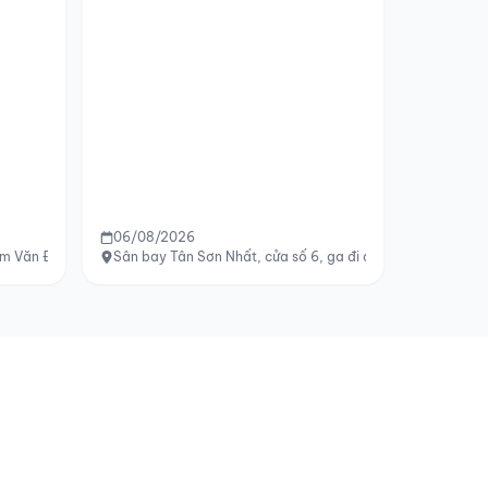
06/08/2026
 Văn Đồng đến Hùng Vương và tới siêu thị GO, Huế
Sân bay Tân Sơn Nhất, cửa số 6, ga đi quốc nội T1 Vietjet