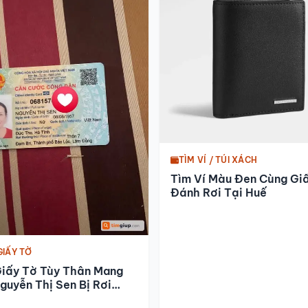
TÌM VÍ / TÚI XÁCH
Tìm Ví Màu Đen Cùng Gi
Đánh Rơi Tại Huế
GIẤY TỜ
Giấy Tờ Tùy Thân Mang
guyễn Thị Sen Bị Rơi
ri