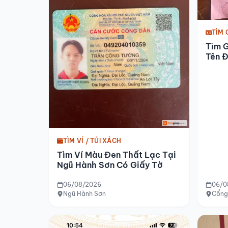
TÌM 
Tìm 
Tên 
Viện 
TÌM VÍ / TÚI XÁCH
Tìm Ví Màu Đen Thất Lạc Tại
Ngũ Hành Sơn Có Giấy Tờ
06/08/2026
06/0
Ngũ Hành Sơn
Cổng 