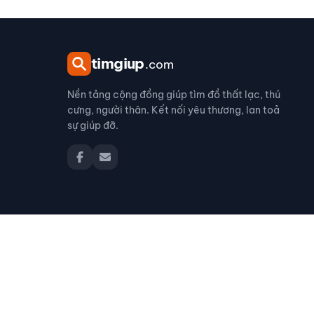
tim
giup
.com
Nền tảng cộng đồng giúp tìm đồ thất lạc, thú
cưng, người thân. Kết nối yêu thương, lan toả
sự giúp đỡ.
© 2026 timgiup.com — Nền tảng tìm kiếm & hỗ trợ cộng đồ