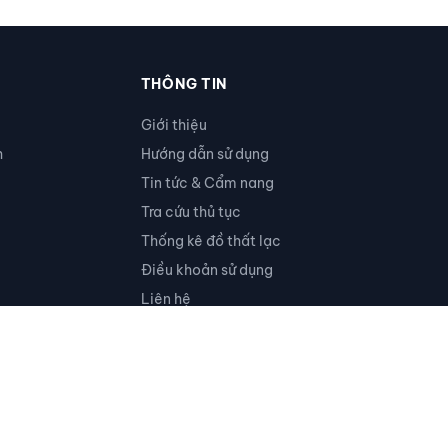
THÔNG TIN
Giới thiệu
h
Hướng dẫn sử dụng
Tin tức & Cẩm nang
Tra cứu thủ tục
Thống kê đồ thất lạc
Điều khoản sử dụng
Liên hệ
Ủng hộ
RSS
Thiết kế với
cho cộng đồng Việt Nam