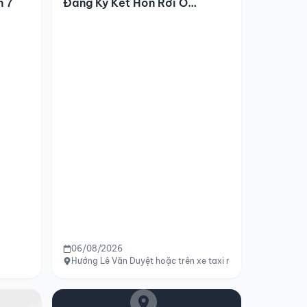
n 7
Đăng Ký Kết Hôn Rơi Ở
Tp.hcm
06/08/2026
Hướng Lê Văn Duyệt hoặc trên xe taxi ra sân bay Tân Sơ