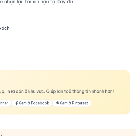
ể nhận lại, tôi xin hậu tạ đầy đủ.

 xách
p, in ra dán ở khu vực. Giúp lan toả thông tin nhanh hơn!
anner
Xem ở Facebook
Xem ở Pinterest