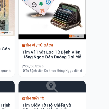
TÌM VÍ / TÚI XÁCH
c Gần
Tìm Ví Thất Lạc Từ Bệnh Viện
Hồng Ngọc Đến Đường Đại Mỗ
06/08/2026
 quán trà sữa Đô Đô
Từ Bệnh viện Đa khoa Hồng Ngọc đến đường Đại Mỗ
TÌM GIẤY TỜ
 Trịnh
Tìm Giấy Tờ Hộ Chiếu Và