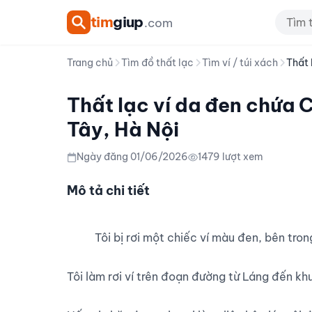
tim
giup
.com
Trang chủ
Tìm đồ thất lạc
Tìm ví / túi xách
Thất 
Thất lạc ví da đen chứa 
Tây, Hà Nội
Ngày đăng 01/06/2026
1479 lượt xem
Mô tả chi tiết
          Tôi bị rơi một chiếc ví màu đen, bên trong có CCCD, thẻ sinh viên, bằng lái xe và đăng ký xe.

Tôi làm rơi ví trên đoạn đường từ Láng đến khu