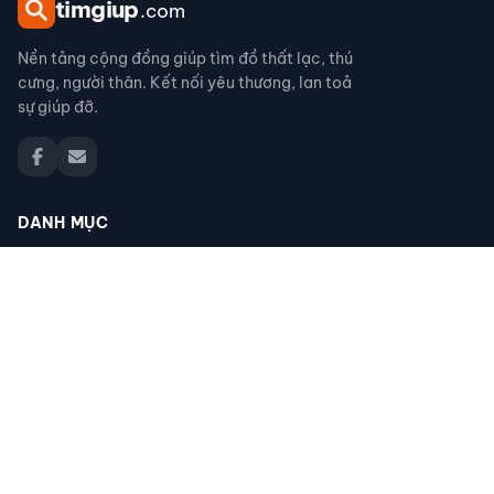
tim
giup
.com
Nền tảng cộng đồng giúp tìm đồ thất lạc, thú
cưng, người thân. Kết nối yêu thương, lan toả
sự giúp đỡ.
DANH MỤC
Đồ thất lạc
Thú cưng thất lạc
Người thân thất lạc
Đồ nhặt được
Cộng đồng giúp đỡ
Tìm giấy tờ
Tìm chó mèo thất lạc
Khác