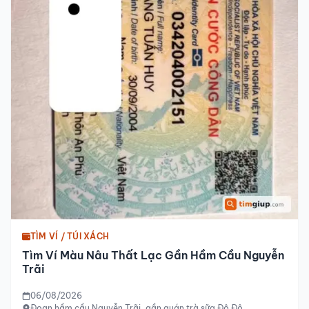
TÌM VÍ / TÚI XÁCH
Tìm Ví Màu Nâu Thất Lạc Gần Hầm Cầu Nguyễn
Trãi
06/08/2026
Đoạn hầm cầu Nguyễn Trãi, gần quán trà sữa Đô Đô