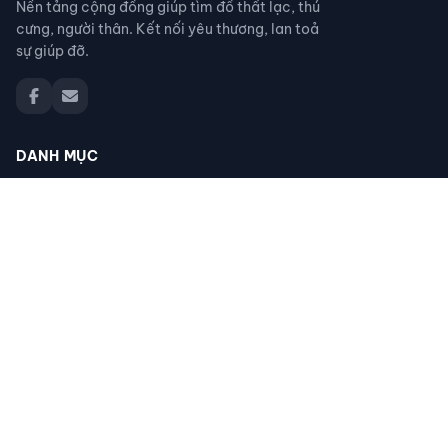
Nền tảng cộng đồng giúp tìm đồ thất lạc, thú
cưng, người thân. Kết nối yêu thương, lan toả
sự giúp đỡ.
DANH MỤC
Đồ thất lạc
Thú cưng thất lạc
Người thân thất lạc
Đồ nhặt được
Cộng đồng giúp đỡ
Tìm giấy tờ
Tìm chó mèo thất lạc
Khác