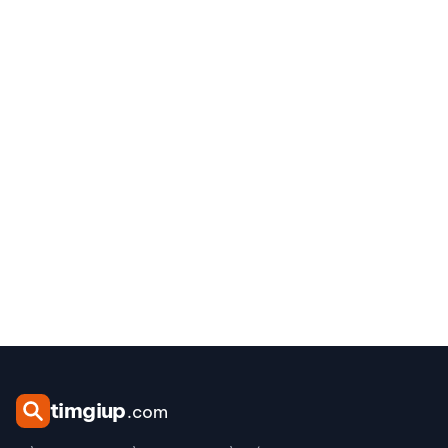
tim
giup
.com