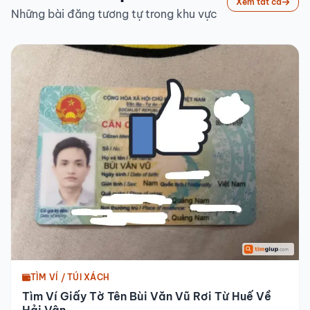
Xem tất cả
Những bài đăng tương tự trong khu vực
TÌM VÍ / TÚI XÁCH
Tìm Ví Giấy Tờ Tên Bùi Văn Vũ Rơi Từ Huế Về