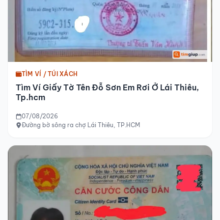
TÌM VÍ / TÚI XÁCH
Tìm Ví Giấy Tờ Tên Đỗ Sơn Em Rơi Ở Lái Thiêu,
Tp.hcm
07/08/2026
Đường bờ sông ra chợ Lái Thiêu, TP.HCM