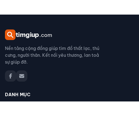
tim
giup
.com
Nền tảng cộng đồng giúp tìm đồ thất lạc, thú
cưng, người thân. Kết nối yêu thương, lan toả
sự giúp đỡ.
DANH MỤC
Đồ thất lạc
Thú cưng thất lạc
Người thân thất lạc
Đồ nhặt được