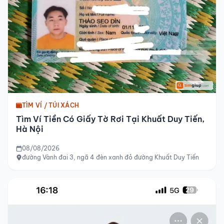
TÌM VÍ / TÚI XÁCH
Tìm Ví Tiền Có Giấy Tờ Rơi Tại Khuất Duy Tiến,
Hà Nội
08/08/2026
đường Vành đai 3, ngã 4 đèn xanh đỏ đường Khuất Duy Tiến