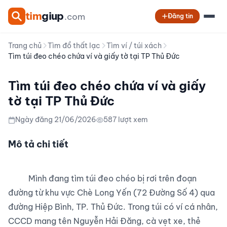
tim
giup
.com
Đăng tin
Trang chủ
Tìm đồ thất lạc
Tìm ví / túi xách
Tìm túi đeo chéo chứa ví và giấy tờ tại TP Thủ Đức
Tìm túi đeo chéo chứa ví và giấy
tờ tại TP Thủ Đức
Ngày đăng 21/06/2026
587 lượt xem
Mô tả chi tiết
          Mình đang tìm túi đeo chéo bị rơi trên đoạn 
đường từ khu vực Chè Long Yến (72 Đường Số 4) qua 
đường Hiệp Bình, TP. Thủ Đức. Trong túi có ví cá nhân, 
CCCD mang tên Nguyễn Hải Đăng, cà vẹt xe, thẻ 