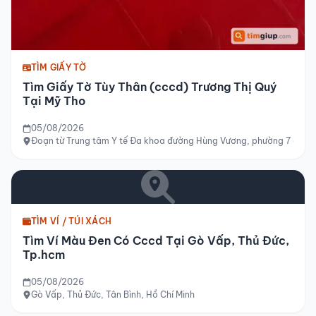
TÌM GIẤY TỜ
Tìm Giấy Tờ Tùy Thân (cccd) Trương Thị Quý
Tại Mỹ Tho
05/08/2026
Đoạn từ Trung tâm Y tế Đa khoa đường Hùng Vương, phường 7 đến 
TÌM VÍ / TÚI XÁCH
Tìm Ví Màu Đen Có Cccd Tại Gò Vấp, Thủ Đức,
Tp.hcm
05/08/2026
Gò Vấp, Thủ Đức, Tân Bình, Hồ Chí Minh