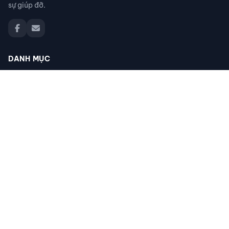
sự giúp đỡ.
DANH MỤC
Đồ thất lạc
Thú cưng thất lạc
Người thân thất lạc
Đồ nhặt được
Cộng đồng giúp đỡ
Tìm giấy tờ
Tìm chó mèo thất lạc
Khác
ĐỊA ĐIỂM