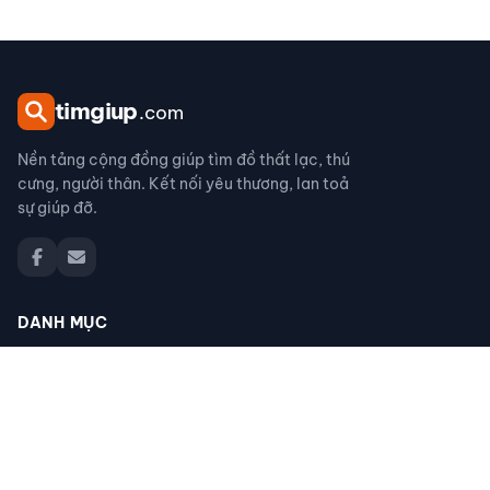
tim
giup
.com
Nền tảng cộng đồng giúp tìm đồ thất lạc, thú
cưng, người thân. Kết nối yêu thương, lan toả
sự giúp đỡ.
DANH MỤC
Đồ thất lạc
Thú cưng thất lạc
Người thân thất lạc
Đồ nhặt được