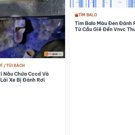
TÌM BALO
Tìm Balo Màu Đen Đánh 
Từ Cầu Giẽ Đến Vnvc Th
Tín
VÍ / TÚI XÁCH
Ví Nâu Chứa Cccd Và
Lái Xe Bị Đánh Rơi