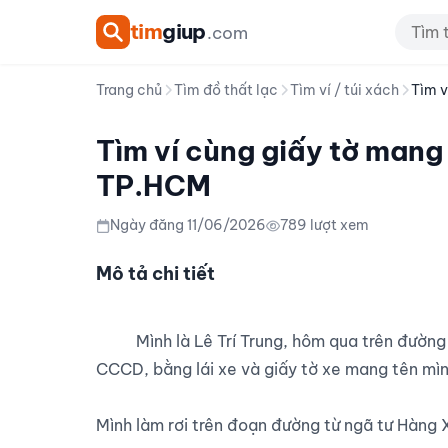
tim
giup
.com
Trang chủ
Tìm đồ thất lạc
Tìm ví / túi xách
Tìm v
Tìm ví cùng giấy tờ mang t
TP.HCM
Ngày đăng 11/06/2026
789 lượt xem
Mô tả chi tiết
          Mình là Lê Trí Trung, hôm qua trên đường về nhà mình đã làm rơi ví tiền. Trong ví có thẻ học sinh, 
CCCD, bằng lái xe và giấy tờ xe mang tên mình
Mình làm rơi trên đoạn đường từ ngã tư Hàng