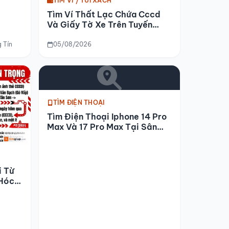
TÌM VÍ / TÚI XÁCH
Tìm Ví Thất Lạc Chứa Cccd
Và Giấy Tờ Xe Trên Tuyến
Đường Đã Đi
 Tín
05/08/2026
TÌM ĐIỆN THOẠI
Tìm Điện Thoại Iphone 14 Pro
Max Và 17 Pro Max Tại Sân
Bóng Tuấn Phong
i Từ
Hóc