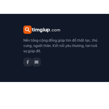
tim
giup
.com
Nền tảng cộng đồng giúp tìm đồ thất lạc, thú
cưng, người thân. Kết nối yêu thương, lan toả
sự giúp đỡ.