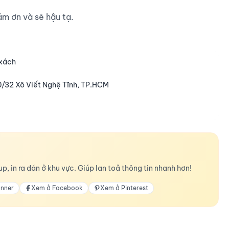
ảm ơn và sẽ hậu tạ.

 xách
0/32 Xô Viết Nghệ Tĩnh, TP.HCM
p, in ra dán ở khu vực. Giúp lan toả thông tin nhanh hơn!
anner
Xem ở Facebook
Xem ở Pinterest