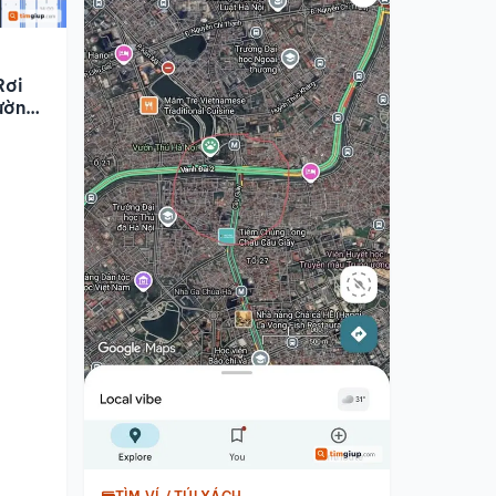
Rơi
ường