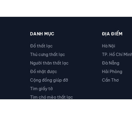
DANH MỤC
ĐỊA ĐIỂM
Đồ thất lạc
Hà Nội
Thú cưng thất lạc
TP. Hồ Chí Min
Người thân thất lạc
Đà Nẵng
Đồ nhặt được
Hải Phòng
Cộng đồng giúp đỡ
Cần Thơ
Tìm giấy tờ
Tìm chó mèo thất lạc
Khác