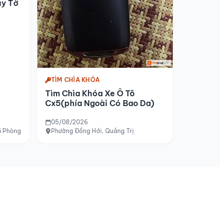
ấy Tờ
TÌM CHÌA KHÓA
Tìm Chìa Khóa Xe Ô Tô
Cx5(phía Ngoài Có Bao Da)
05/08/2026
i Phòng
Phường Đồng Hới, Quảng Trị