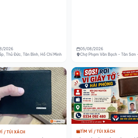
8/2026
05/08/2026
hường 7 đến chợ Mỹ Tho, Đồng Tháp
p, Thủ Đức, Tân Bình, Hồ Chí Minh
Chợ Phạm Văn Bạch - Tân Sơn -
TÌM VÍ / TÚI XÁCH
VÍ / TÚI XÁCH