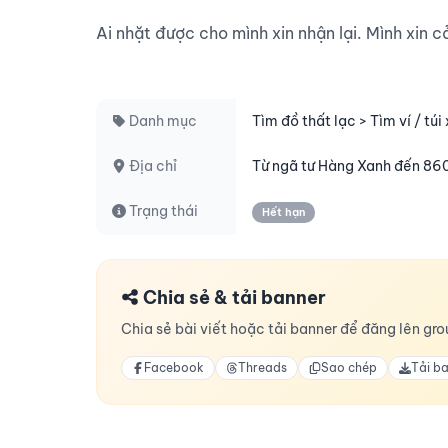
Ai nhặt được cho mình xin nhận lại. Mình xin c
Danh mục
Tìm đồ thất lạc > Tìm ví / túi
Địa chỉ
Từ ngã tư Hàng Xanh đến 86
Trạng thái
Hết hạn
Chia sẻ & tải banner
Chia sẻ bài viết hoặc tải banner để đăng lên grou
Facebook
Threads
Sao chép
Tải b