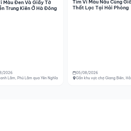
Tìm Ví Màu Nâu Cùng Gi
í Màu Đen Và Giấy Tờ
Thất Lạc Tại Hải Phòng
ễn Trung Kiên Ở Hà Đông
8/2026
05/08/2026
ang Trung
hanh Lãm, Phú Lãm qua Yên Nghĩa đến Quang Trung, Hà Đông, Hà Nội
Gần khu vực chợ Giang Biên, Hả