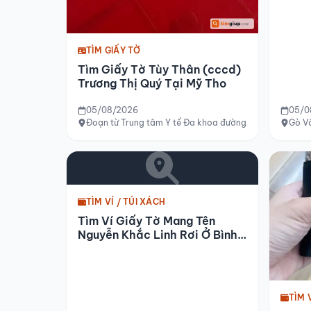
TÌM GIẤY TỜ
Tìm Giấy Tờ Tùy Thân (cccd)
Trương Thị Quý Tại Mỹ Tho
05/08/2026
05/0
Đoạn từ Trung tâm Y tế Đa khoa đường Hùng Vương, p
Gò Vấ
TÌM VÍ / TÚI XÁCH
Tìm Ví Giấy Tờ Mang Tên
Nguyễn Khắc Linh Rơi Ở Bình
Dương
TÌM 