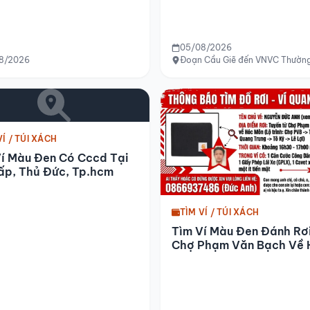
05/08/2026
8/2026
Đoạn Cầu Giẽ đến VNVC Thường
VÍ / TÚI XÁCH
Ví Màu Đen Có Cccd Tại
ấp, Thủ Đức, Tp.hcm
TÌM VÍ / TÚI XÁCH
Tìm Ví Màu Đen Đánh Rơ
Chợ Phạm Văn Bạch Về 
Môn