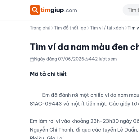
tim
giup
.com
Trang chủ
Tìm đồ thất lạc
Tìm ví / túi xách
Tìm v
Tìm ví da nam màu đen chứ
Ngày đăng 07/06/2026
442 lượt xem
Mô tả chi tiết
          Em đã đánh rơi một chiếc ví da nam màu đen, bên trong có CCCD, bằng lái xe, cà vẹt xe biển số 
81AC-09443 và một ít tiền mặt. Các giấy tờ 
Em làm rơi ví vào khoảng 23h-23h30 ngày 06
Nguyễn Chí Thanh, đi qua các tuyến Lê Duẩn,
Pleiku, Gia Lai.
