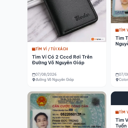
TÌM 
Tìm 
Nguy
Colo
TÌM VÍ / TÚI XÁCH
Tìm Ví Có 2 Cccd Rơi Trên
Đường Võ Nguyên Giáp
07/08/2026
07/0
đường Võ Nguyên Giáp
Colo
TÌM 
Tìm V
Tuấn 