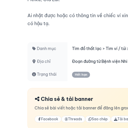
Ai nhặt được hoặc có thông tin về chiếc ví xin
có hậu tạ.

Danh mục
Tìm đồ thất lạc > Tìm ví / túi
Địa chỉ
Đoạn đường từ Bệnh viện Nhi
Trạng thái
Hết hạn
Chia sẻ & tải banner
Chia sẻ bài viết hoặc tải banner để đăng lên grou
Facebook
Threads
Sao chép
Tải b