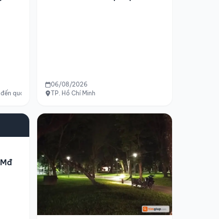
Tp.hcm
06/08/2026
Chí Minh
đến quán cà phê Vị Xưa
TP. Hồ Chí Minh
 Mđ