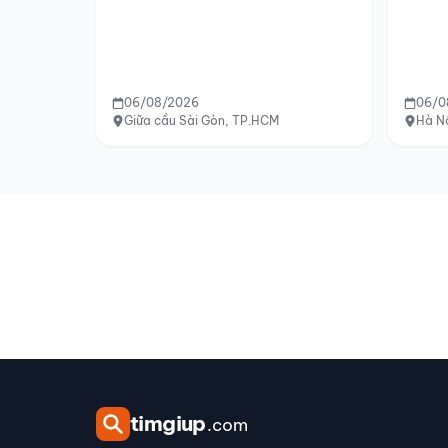
06/08/2026
06/0
Giữa cầu Sài Gòn, TP.HCM
Hà N
tim
giup
.com