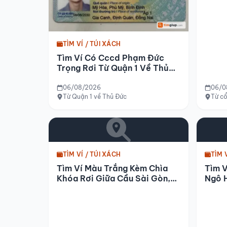
TÌM VÍ / TÚI XÁCH
Tìm Ví Có Cccd Phạm Đức
Trọng Rơi Từ Quận 1 Về Thủ
Đức
06/08/2026
06/0
Từ Quận 1 về Thủ Đức
Từ cổ
TÌM VÍ / TÚI XÁCH
TÌM 
Tìm Ví Màu Trắng Kèm Chìa
Tìm V
Khóa Rơi Giữa Cầu Sài Gòn,
Ngô 
Tp.hcm