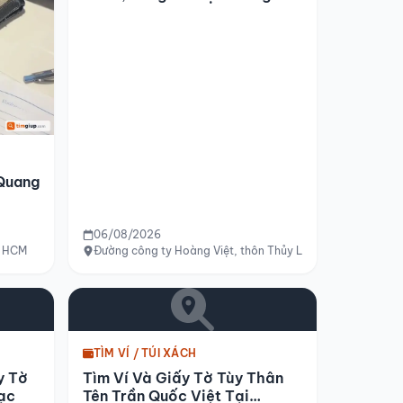
Điền, Huế
 Quang
06/08/2026
P HCM
Đường công ty Hoàng Việt, thôn Thủy Lập, xã Quảng Lợi, 
TÌM VÍ / TÚI XÁCH
y Tờ
Tìm Ví Và Giấy Tờ Tùy Thân
ạc
Tên Trần Quốc Việt Tại