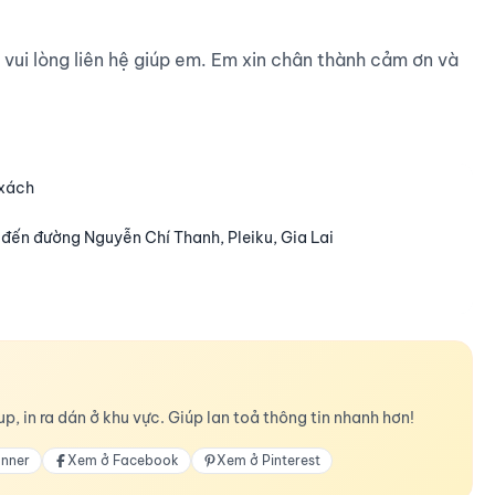
 vui lòng liên hệ giúp em. Em xin chân thành cảm ơn và 
 xách
 đến đường Nguyễn Chí Thanh, Pleiku, Gia Lai
p, in ra dán ở khu vực. Giúp lan toả thông tin nhanh hơn!
anner
Xem ở Facebook
Xem ở Pinterest