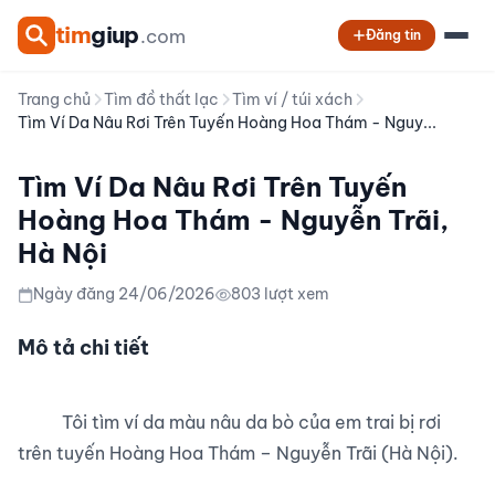
tim
giup
.com
Đăng tin
Trang chủ
Tìm đồ thất lạc
Tìm ví / túi xách
Tìm Ví Da Nâu Rơi Trên Tuyến Hoàng Hoa Thám - Nguy...
Tìm Ví Da Nâu Rơi Trên Tuyến
Hoàng Hoa Thám - Nguyễn Trãi,
Hà Nội
Ngày đăng 24/06/2026
803 lượt xem
Mô tả chi tiết
          Tôi tìm ví da màu nâu da bò của em trai bị rơi 
trên tuyến Hoàng Hoa Thám – Nguyễn Trãi (Hà Nội).
