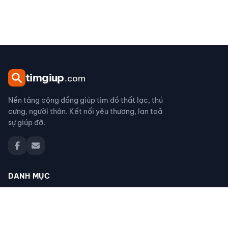
tim
giup
.com
Nền tảng cộng đồng giúp tìm đồ thất lạc, thú
cưng, người thân. Kết nối yêu thương, lan toả
sự giúp đỡ.
DANH MỤC
Đồ thất lạc
Thú cưng thất lạc
Người thân thất lạc