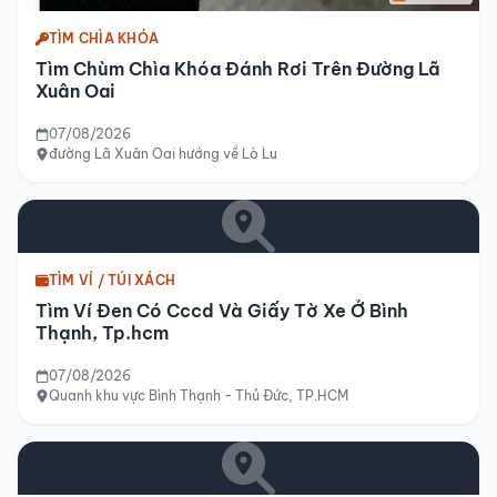
TÌM CHÌA KHÓA
Tìm Chùm Chìa Khóa Đánh Rơi Trên Đường Lã
Xuân Oai
07/08/2026
đường Lã Xuân Oai hướng về Lò Lu
TÌM VÍ / TÚI XÁCH
Tìm Ví Đen Có Cccd Và Giấy Tờ Xe Ở Bình
Thạnh, Tp.hcm
07/08/2026
Quanh khu vực Bình Thạnh - Thủ Đức, TP.HCM