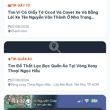
TÌM GIẤY TỜ
Tìm Ví Có Giấy Tờ Cccd Và Cavet Xe Và Bằng
Lái Xe Tên Nguyễn Văn Thành Ở Nha Trang
Khánh Hòa
07/08/2026
Khánh Hòa
TÌM QUẦN ÁO
Tìm Đồ Thất Lạc Bọc Quần Áo Tại Vòng Xoay
Thoại Ngọc Hầu
07/08/2026
Vòng xoay Thoại Ngọc Hầu - Lũy Bán Bích, Tân Phú, TP.HCM