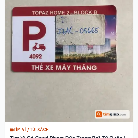
TÌM VÍ / TÚI XÁCH
Tìm Ví Có Cccd Phạm Đức Trọng Rơi Từ Quận 1