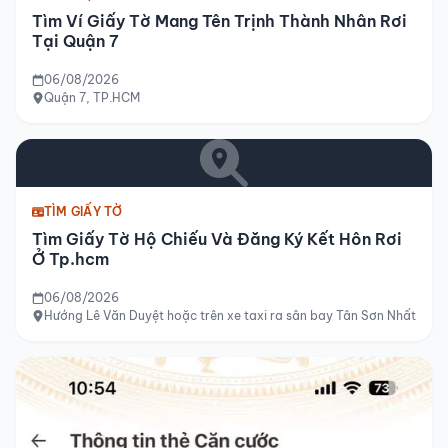
Tìm Ví Giấy Tờ Mang Tên Trịnh Thành Nhân Rơi
Tại Quận 7
06/08/2026
Quận 7, TP.HCM
TÌM GIẤY TỜ
Tìm Giấy Tờ Hộ Chiếu Và Đăng Ký Kết Hôn Rơi
Ở Tp.hcm
06/08/2026
Hướng Lê Văn Duyệt hoặc trên xe taxi ra sân bay Tân Sơn Nhất hoặ