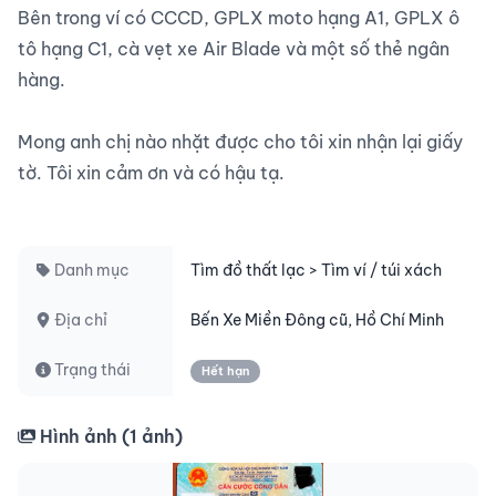
Bên trong ví có CCCD, GPLX moto hạng A1, GPLX ô 
tô hạng C1, cà vẹt xe Air Blade và một số thẻ ngân 
hàng.

Mong anh chị nào nhặt được cho tôi xin nhận lại giấy 
tờ. Tôi xin cảm ơn và có hậu tạ.

Danh mục
Tìm đồ thất lạc > Tìm ví / túi xách
Địa chỉ
Bến Xe Miền Đông cũ, Hồ Chí Minh
Trạng thái
Hết hạn
Hình ảnh (
1
ảnh)