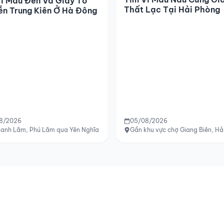
í Màu Đen Và Giấy Tờ
Thất Lạc Tại Hải Phòng
ễn Trung Kiên Ở Hà Đông
8/2026
05/08/2026
ang Trung
hanh Lãm, Phú Lãm qua Yên Nghĩa đến Quang Trung, Hà Đông, Hà Nội
Gần khu vực chợ Giang Biên, Hả