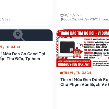
05/08/2026
8/2026
Đoạn Cầu Giẽ đến VNVC Thường
VÍ / TÚI XÁCH
Ví Màu Đen Có Cccd Tại
ấp, Thủ Đức, Tp.hcm
TÌM VÍ / TÚI XÁCH
Tìm Ví Màu Đen Đánh Rơ
Chợ Phạm Văn Bạch Về 
Môn