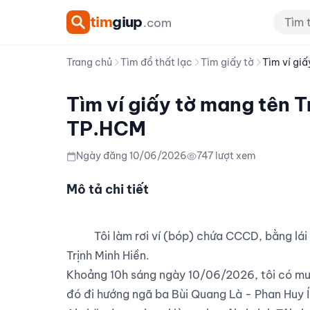
tim
giup
.com
Trang chủ
Tìm đồ thất lạc
Tìm giấy tờ
Tìm ví giấ
Tìm ví giấy tờ mang tên T
TP.HCM
Ngày đăng 10/06/2026
747 lượt xem
Mô tả chi tiết
          Tôi làm rơi ví (bóp) chứa CCCD, bằng lái xe, giấy tờ xe và một số giấy tờ quan trọng mang tên 
Trịnh Minh Hiền.

Khoảng 10h sáng ngày 10/06/2026, tôi có mua
đó đi hướng ngã ba Bùi Quang Là - Phan Huy Ích