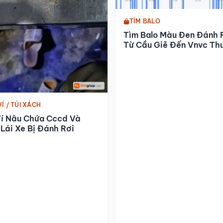
TÌM BALO
Tìm Balo Màu Đen Đánh 
Từ Cầu Giẽ Đến Vnvc Th
Tín
VÍ / TÚI XÁCH
Ví Nâu Chứa Cccd Và
Lái Xe Bị Đánh Rơi