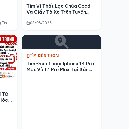
Tìm Ví Thất Lạc Chứa Cccd
Và Giấy Tờ Xe Trên Tuyến
Đường Đã Đi
 Tín
05/08/2026
TÌM ĐIỆN THOẠI
Tìm Điện Thoại Iphone 14 Pro
Max Và 17 Pro Max Tại Sân
Bóng Tuấn Phong
i Từ
Hóc