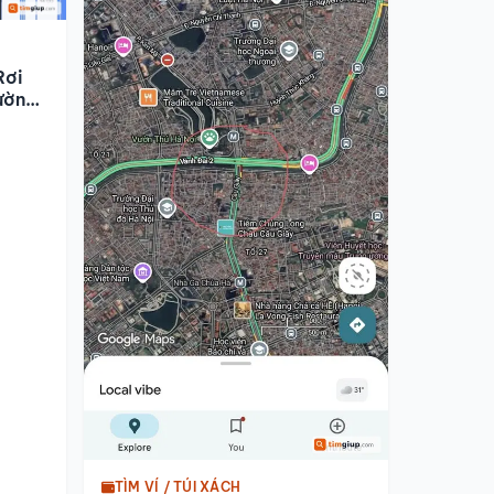
Rơi
ường
TÌM VÍ / TÚI XÁCH