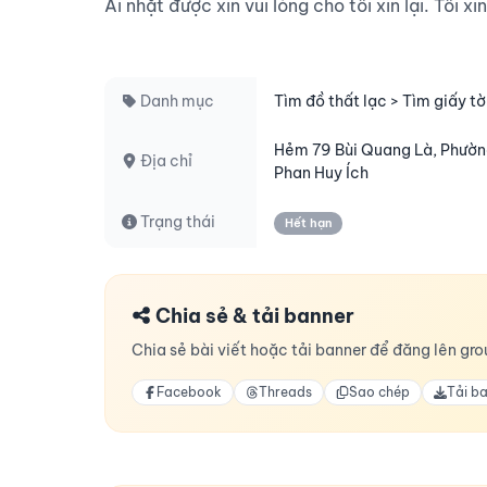
Ai nhặt được xin vui lòng cho tôi xin lại. Tôi x
Danh mục
Tìm đồ thất lạc > Tìm giấy tờ
Hẻm 79 Bùi Quang Là, Phường
Địa chỉ
Phan Huy Ích
Trạng thái
Hết hạn
Chia sẻ & tải banner
Chia sẻ bài viết hoặc tải banner để đăng lên grou
Facebook
Threads
Sao chép
Tải b