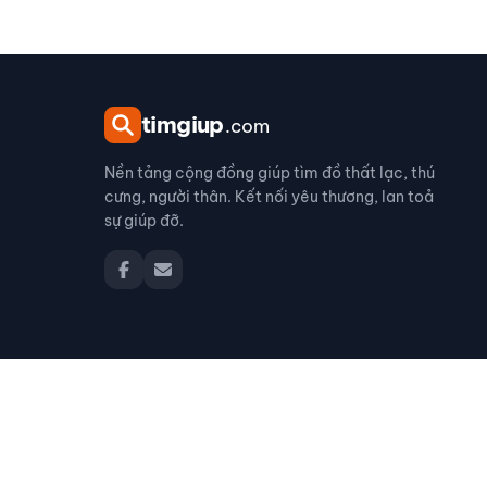
tim
giup
.com
Nền tảng cộng đồng giúp tìm đồ thất lạc, thú
cưng, người thân. Kết nối yêu thương, lan toả
sự giúp đỡ.