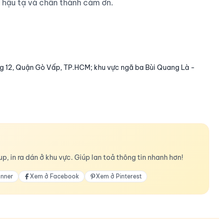
in hậu tạ và chân thành cảm ơn.

 12, Quận Gò Vấp, TP.HCM; khu vực ngã ba Bùi Quang Là -
p, in ra dán ở khu vực. Giúp lan toả thông tin nhanh hơn!
anner
Xem ở Facebook
Xem ở Pinterest