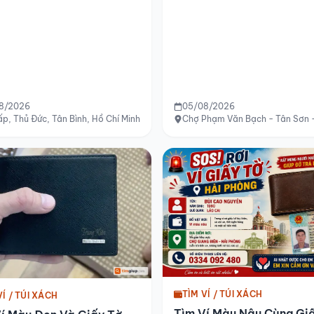
8/2026
05/08/2026
hường 7 đến chợ Mỹ Tho, Đồng Tháp
p, Thủ Đức, Tân Bình, Hồ Chí Minh
Chợ Phạm Văn Bạch - Tân Sơn -
TÌM VÍ / TÚI XÁCH
VÍ / TÚI XÁCH
Tìm Ví Màu Nâu Cùng Gi