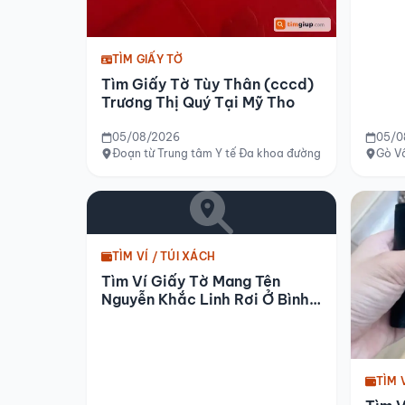
TÌM GIẤY TỜ
Tìm Giấy Tờ Tùy Thân (cccd)
Trương Thị Quý Tại Mỹ Tho
05/08/2026
05/0
Đoạn từ Trung tâm Y tế Đa khoa đường Hùng Vương, p
Gò Vấ
TÌM VÍ / TÚI XÁCH
Tìm Ví Giấy Tờ Mang Tên
Nguyễn Khắc Linh Rơi Ở Bình
Dương
TÌM 