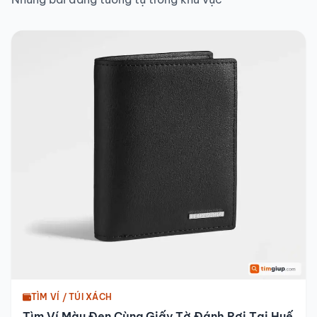
TÌM VÍ / TÚI XÁCH
Tìm Ví Màu Đen Cùng Giấy Tờ Đánh Rơi Tại Huế