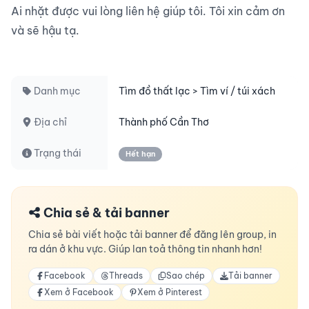
Ai nhặt được vui lòng liên hệ giúp tôi. Tôi xin cảm ơn 
và sẽ hậu tạ.

Danh mục
Tìm đồ thất lạc > Tìm ví / túi xách
Địa chỉ
Thành phố Cần Thơ
Trạng thái
Hết hạn
Chia sẻ & tải banner
Chia sẻ bài viết hoặc tải banner để đăng lên group, in
ra dán ở khu vực. Giúp lan toả thông tin nhanh hơn!
Facebook
Threads
Sao chép
Tải banner
Xem ở Facebook
Xem ở Pinterest