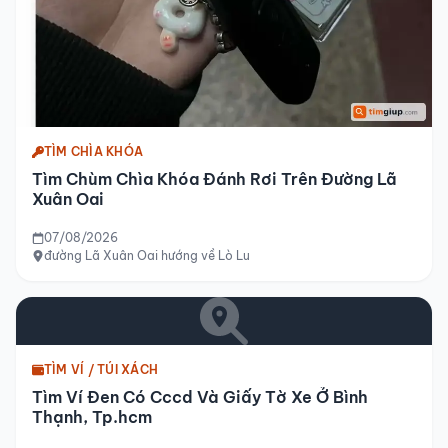
TÌM CHÌA KHÓA
Tìm Chùm Chìa Khóa Đánh Rơi Trên Đường Lã
Xuân Oai
07/08/2026
đường Lã Xuân Oai hướng về Lò Lu
TÌM VÍ / TÚI XÁCH
Tìm Ví Đen Có Cccd Và Giấy Tờ Xe Ở Bình
Thạnh, Tp.hcm