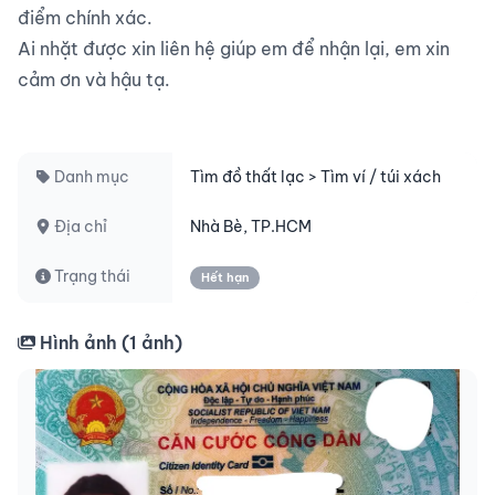
điểm chính xác.

Ai nhặt được xin liên hệ giúp em để nhận lại, em xin 
cảm ơn và hậu tạ.

Danh mục
Tìm đồ thất lạc > Tìm ví / túi xách
Địa chỉ
Nhà Bè, TP.HCM
Trạng thái
Hết hạn
Hình ảnh (
1
ảnh)