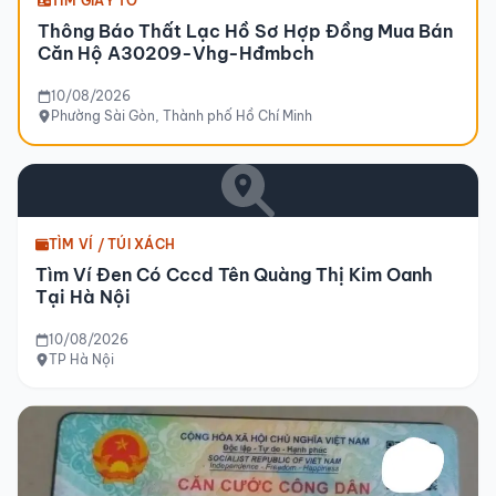
TÌM GIẤY TỜ
Thông Báo Thất Lạc Hồ Sơ Hợp Đồng Mua Bán
Căn Hộ A30209-Vhg-Hđmbch
10/08/2026
Phường Sài Gòn, Thành phố Hồ Chí Minh
TÌM VÍ / TÚI XÁCH
Tìm Ví Đen Có Cccd Tên Quàng Thị Kim Oanh
Tại Hà Nội
10/08/2026
TP Hà Nội