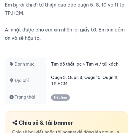
Em bị rơi khi đi từ thiện qua các quận 5, 8, 10 và 11 tại 
TP.HCM.

Ai nhặt được cho em xin nhận lại giấy tờ. Em xin cảm 
ơn và sẽ hậu tạ.

Danh mục
Tìm đồ thất lạc > Tìm ví / túi xách
Quận 5, Quận 8, Quận 10, Quận 11,
Địa chỉ
TP.HCM
Trạng thái
Hết hạn
Chia sẻ & tải banner
Chia sẻ bài viết hoặc tải banner để đăng lên group, in