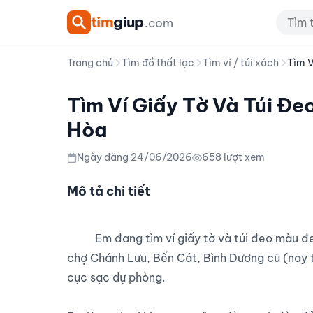
tim
giup
.com
Trang chủ
Tìm đồ thất lạc
Tìm ví / túi xách
Tìm V
Tìm Ví Giấy Tờ Và Túi Đe
Hòa
Ngày đăng 24/06/2026
658 lượt xem
Mô tả chi tiết
          Em đang tìm ví giấy tờ và túi đeo màu đen bị thất lạc tại phường Chánh Phú Hòa, khu vực gần 
chợ Chánh Lưu, Bến Cát, Bình Dương cũ (nay t
cục sạc dự phòng.
