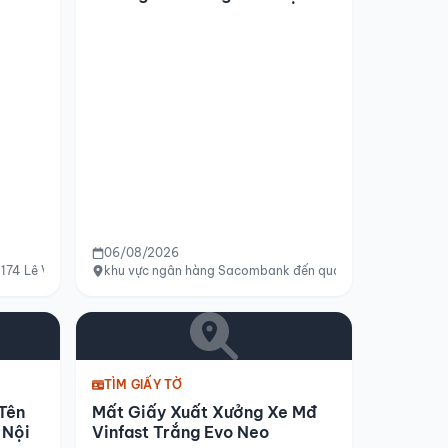
06/08/2026
174 Lê Văn Lương, phường Tân Hưng, Quận 7, Hồ Chí Minh
khu vực ngân hàng Sacombank đến quán cà phê Vị Xưa
TÌM GIẤY TỜ
Tên
Mất Giấy Xuất Xưởng Xe Mđ
 Nội
Vinfast Trắng Evo Neo