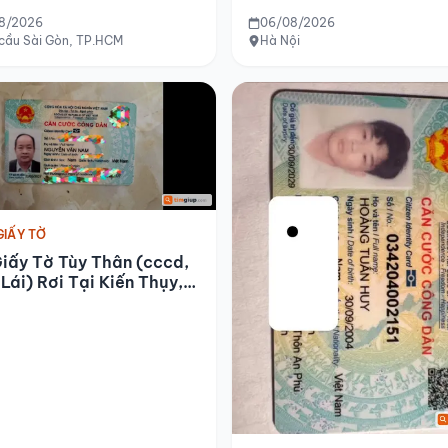
cm
8/2026
06/08/2026
 cầu Sài Gòn, TP.HCM
Hà Nội
GIẤY TỜ
iấy Tờ Tùy Thân (cccd,
Lái) Rơi Tại Kiến Thụy,
Phòng