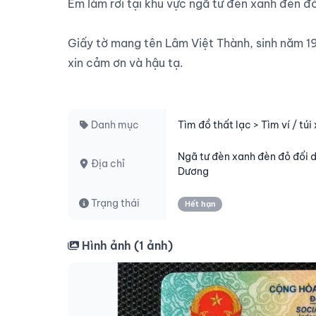
Em làm rơi tại khu vực ngã tư đèn xanh đèn đ
Giấy tờ mang tên Lâm Việt Thành, sinh năm 19
xin cảm ơn và hậu tạ.

Danh mục
Tìm đồ thất lạc > Tìm ví / túi
Ngã tư đèn xanh đèn đỏ đối 
Địa chỉ
Dương
Trạng thái
Hết hạn
Hình ảnh (
1
ảnh)