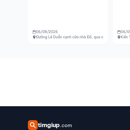
06/08/2026
06/0
Đường Lê Duẩn cạnh cửa nhà Đồ, qua cầu Phú Xuân, đ
Kiến 
tim
giup
.com