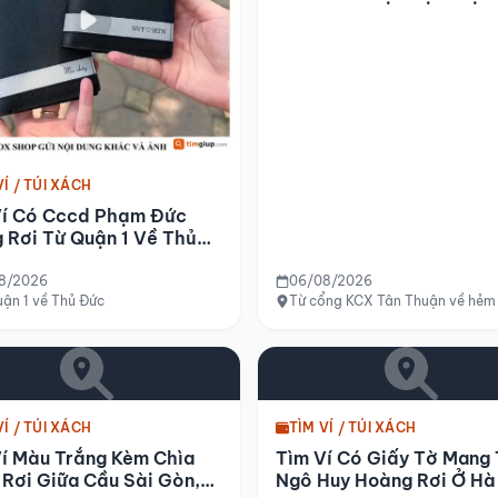
VÍ / TÚI XÁCH
Ví Có Cccd Phạm Đức
 Rơi Từ Quận 1 Về Thủ
8/2026
06/08/2026
i, huyện Quảng Điền, tỉnh Thừa Thiên Huế
ận 1 về Thủ Đức
Từ cổng KCX Tân Thuận về hẻm 
VÍ / TÚI XÁCH
TÌM VÍ / TÚI XÁCH
í Màu Trắng Kèm Chìa
Tìm Ví Có Giấy Tờ Mang 
Rơi Giữa Cầu Sài Gòn,
Ngô Huy Hoàng Rơi Ở Hà