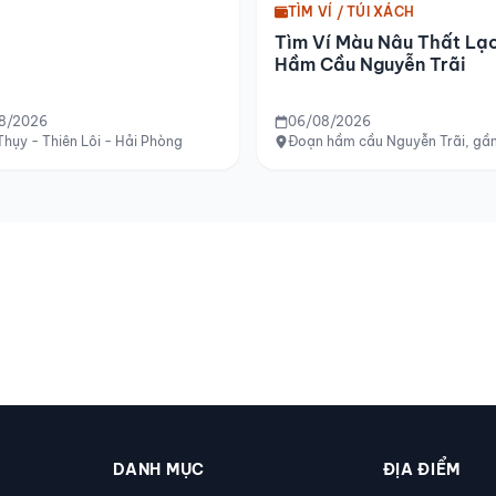
TÌM VÍ / TÚI XÁCH
Tìm Ví Màu Nâu Thất Lạ
Hầm Cầu Nguyễn Trãi
8/2026
06/08/2026
ường Hà Nội
Thụy - Thiên Lôi - Hải Phòng
Đoạn hầm cầu Nguyễn Trãi, gần
DANH MỤC
ĐỊA ĐIỂM