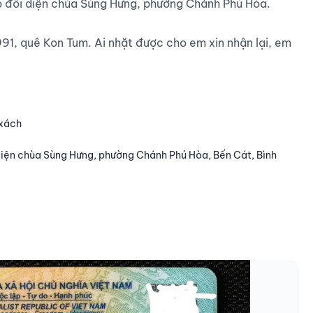
ỏ đối diện chùa Sùng Hưng, phường Chánh Phú Hòa.

91, quê Kon Tum. Ai nhặt được cho em xin nhận lại, em 
 xách
diện chùa Sùng Hưng, phường Chánh Phú Hòa, Bến Cát, Bình