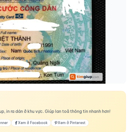
p, in ra dán ở khu vực. Giúp lan toả thông tin nhanh hơn!
anner
Xem ở Facebook
Xem ở Pinterest