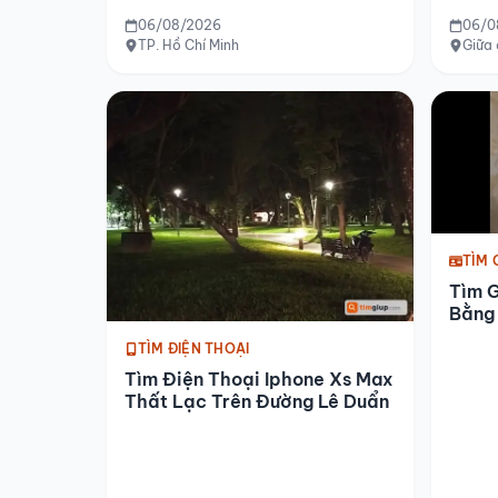
Tp.hcm
Tp.h
06/08/2026
06/0
TP. Hồ Chí Minh
Giữa
TÌM 
Tìm G
Bằng 
Hải 
TÌM ĐIỆN THOẠI
Tìm Điện Thoại Iphone Xs Max
Thất Lạc Trên Đường Lê Duẩn