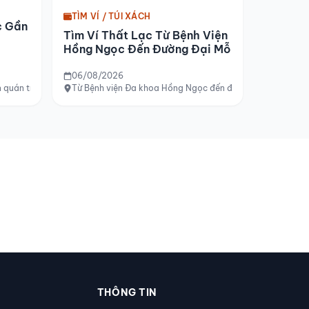
TÌM VÍ / TÚI XÁCH
c Gần
Tìm Ví Thất Lạc Từ Bệnh Viện
Hồng Ngọc Đến Đường Đại Mỗ
06/08/2026
 quán trà sữa Đô Đô
Từ Bệnh viện Đa khoa Hồng Ngọc đến đường Đại Mỗ
THÔNG TIN