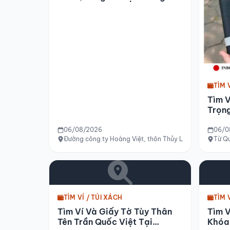
Điền, Huế
TÌM 
Tìm 
Trọng
Đức
06/08/2026
06/0
Đường công ty Hoàng Việt, thôn Thủy Lập, xã Quảng Lợ
Từ Qu
TÌM VÍ / TÚI XÁCH
TÌM 
Tìm Ví Và Giấy Tờ Tùy Thân
Tìm V
Tên Trần Quốc Việt Tại
Khóa 