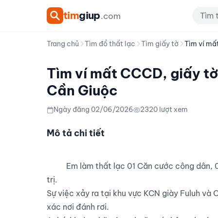
tim
giup
.com
Trang chủ
Tìm đồ thất lạc
Tìm giấy tờ
Tìm ví mất
Tìm ví mất CCCD, giấy tờ 
Cần Giuộc
Ngày đăng 02/06/2026
2320 lượt xem
Mô tả chi tiết
          Em làm thất lạc 01 Căn cước công dân, 02 giấy đăng ký xe máy, cavet xe cùng một số tiền giá 
trị.

Sự việc xảy ra tại khu vực KCN giày Fuluh và
xác nơi đánh rơi.
