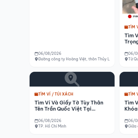
TÌM 
Tìm 
Trọng
Đức
06/08/2026
06/0
Đường công ty Hoàng Việt, thôn Thủy Lập, xã Quảng Lợ
Từ Qu
TÌM VÍ / TÚI XÁCH
TÌM 
Tìm Ví Và Giấy Tờ Tùy Thân
Tìm V
Tên Trần Quốc Việt Tại
Khóa 
Tp.hcm
Tp.h
06/08/2026
06/0
TP. Hồ Chí Minh
Giữa