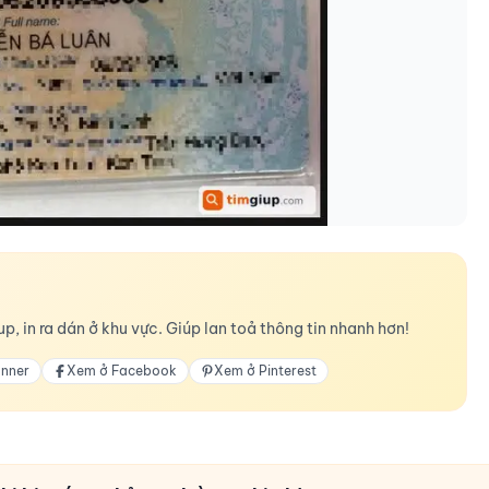
p, in ra dán ở khu vực. Giúp lan toả thông tin nhanh hơn!
anner
Xem ở Facebook
Xem ở Pinterest