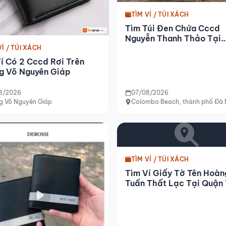
TÌM VÍ / TÚI XÁCH
Tìm Túi Đen Chứa Cccd
Nguyễn Thanh Thảo Tại
Colombo Beach Đà Nẵng
VÍ / TÚI XÁCH
í Có 2 Cccd Rơi Trên
g Võ Nguyên Giáp
8/2026
07/08/2026
TP.HCM
g Võ Nguyên Giáp
Colombo Beach, thành phố Đà
TÌM VÍ / TÚI XÁCH
Tìm Ví Giấy Tờ Tên Hoàn
Tuấn Thất Lạc Tại Quận 