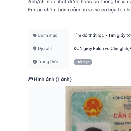
Anh/chị nào nhặt được hoặc có thông tin xin vu
Em xin chân thành cảm ơn và sẽ có hậu tạ cho n
Danh mục
Tìm đồ thất lạc > Tìm giấy tờ
Địa chỉ
KCN giày Fuluh và Chingluh
Trạng thái
Hết hạn
Hình ảnh (
1
ảnh)