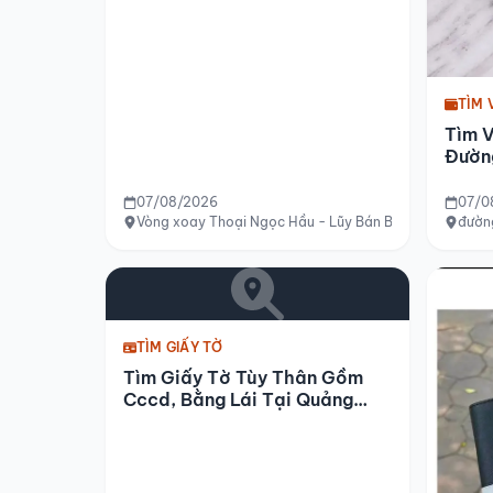
TÌM 
Tìm V
Đườn
07/08/2026
07/0
Vòng xoay Thoại Ngọc Hầu - Lũy Bán Bích, Tân Phú, 
đườn
TÌM GIẤY TỜ
Tìm Giấy Tờ Tùy Thân Gồm
Cccd, Bằng Lái Tại Quảng
Điền, Huế