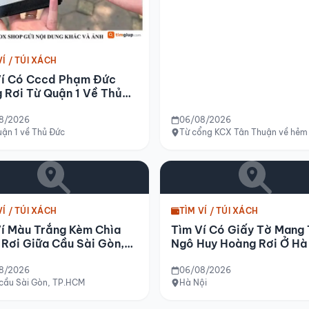
VÍ / TÚI XÁCH
Ví Có Cccd Phạm Đức
 Rơi Từ Quận 1 Về Thủ
8/2026
06/08/2026
i, huyện Quảng Điền, tỉnh Thừa Thiên Huế
ận 1 về Thủ Đức
Từ cổng KCX Tân Thuận về hẻm 
VÍ / TÚI XÁCH
TÌM VÍ / TÚI XÁCH
í Màu Trắng Kèm Chìa
Tìm Ví Có Giấy Tờ Mang 
Rơi Giữa Cầu Sài Gòn,
Ngô Huy Hoàng Rơi Ở Hà
cm
8/2026
06/08/2026
 cầu Sài Gòn, TP.HCM
Hà Nội