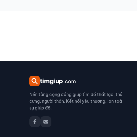
tim
giup
.com
Nền tảng cộng đồng giúp tìm đồ thất lạc, thú
cưng, người thân. Kết nối yêu thương, lan toả
sự giúp đỡ.