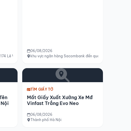
06/08/2026
174 Lê Văn Lương, phường Tân Hưng, Quận 7, Hồ Chí Minh
khu vực ngân hàng Sacombank đến quán cà phê Vị Xưa
TÌM GIẤY TỜ
Tên
Mất Giấy Xuất Xưởng Xe Mđ
 Nội
Vinfast Trắng Evo Neo
06/08/2026
Thành phố Hà Nội