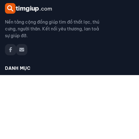
tim
giup
.com
Nền tảng cộng đồng giúp tìm đồ thất lạc, thú
cưng, người thân. Kết nối yêu thương, lan toả
sự giúp đỡ.
DANH MỤC
Đồ thất lạc
Thú cưng thất lạc
Người thân thất lạc
Đồ nhặt được
Cộng đồng giúp đỡ
Tìm giấy tờ
Tìm chó mèo thất lạc