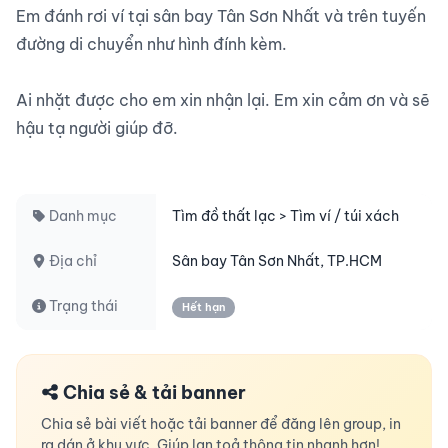
Em đánh rơi ví tại sân bay Tân Sơn Nhất và trên tuyến 
đường di chuyển như hình đính kèm.

Ai nhặt được cho em xin nhận lại. Em xin cảm ơn và sẽ 
hậu tạ người giúp đỡ.

Danh mục
Tìm đồ thất lạc > Tìm ví / túi xách
Địa chỉ
Sân bay Tân Sơn Nhất, TP.HCM
Trạng thái
Hết hạn
Chia sẻ & tải banner
Chia sẻ bài viết hoặc tải banner để đăng lên group, in
ra dán ở khu vực. Giúp lan toả thông tin nhanh hơn!