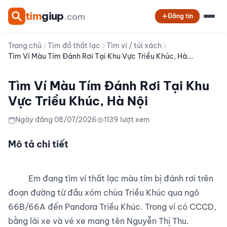
tim
giup
.com
Đăng tin
Trang chủ
Tìm đồ thất lạc
Tìm ví / túi xách
Tìm Ví Màu Tím Đánh Rơi Tại Khu Vực Triều Khúc, Hà...
Tìm Ví Màu Tím Đánh Rơi Tại Khu
Vực Triều Khúc, Hà Nội
Ngày đăng 08/07/2026
1139 lượt xem
Mô tả chi tiết
          Em đang tìm ví thất lạc màu tím bị đánh rơi trên 
đoạn đường từ đầu xóm chùa Triều Khúc qua ngõ 
66B/66A đến Pandora Triều Khúc. Trong ví có CCCD, 
bằng lái xe và vé xe mang tên Nguyễn Thị Thu.
