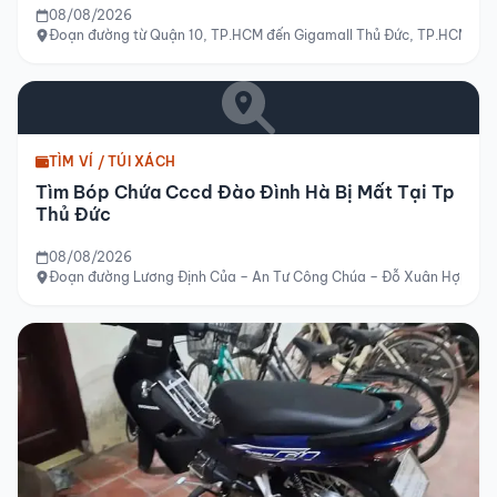
08/08/2026
Đoạn đường từ Quận 10, TP.HCM đến Gigamall Thủ Đức, TP.HCM
TÌM VÍ / TÚI XÁCH
Tìm Bóp Chứa Cccd Đào Đình Hà Bị Mất Tại Tp
Thủ Đức
08/08/2026
Đoạn đường Lương Định Của – An Tư Công Chúa – Đỗ Xuân Hợp – Khu