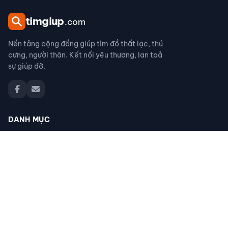
tim
giup
.com
Nền tảng cộng đồng giúp tìm đồ thất lạc, thú
cưng, người thân. Kết nối yêu thương, lan toả
sự giúp đỡ.
DANH MỤC
Đồ thất lạc
Thú cưng thất lạc
Người thân thất lạc
Đồ nhặt được
Cộng đồng giúp đỡ
Tìm giấy tờ