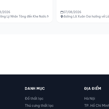
8/2026
07/08/2026
ường Lý Nhân Tông đến Khe Nước Nóng, TP Huế
đường Lã Xuân Oai hướng về Lò
DANH MỤC
ĐỊA ĐIỂM
Đồ thất lạc
Hà Nội
Thú cưng thất lạc
TP. Hồ Chí Min