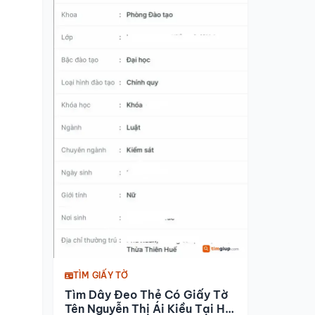
TÌM GIẤY TỜ
Tìm Dây Đeo Thẻ Có Giấy Tờ
Tên Nguyễn Thị Ái Kiều Tại Hà