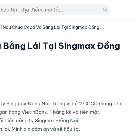
í Nâu Chứa Cccd Và Bằng Lái Tại Singmax Đồng ...
 Bằng Lái Tại Singmax Đồng
n hàng VietinBank, 1 bằng lái và tiền mặt.

ối diện công ty Singmax Đồng Nai.

 lại. Mình xin cảm ơn và sẽ hậu tạ.
