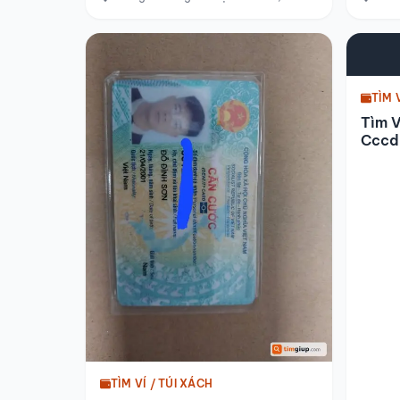
TÌM 
Tìm 
Cccd 
Đến 
TÌM VÍ / TÚI XÁCH