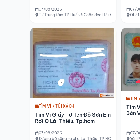
07/08/2026
07/0
Từ Trung tâm TP Huế về Chân đèo Hải Vân
QL51
TÌM 
Tìm V
TÌM VÍ / TÚI XÁCH
Bàn 
Tìm Ví Giấy Tờ Tên Đỗ Sơn Em
Rơi Ở Lái Thiêu, Tp.hcm
07/08/2026
07/0
Đường bờ sông ra chợ Lái Thiêu, TP.HCM
Yên P