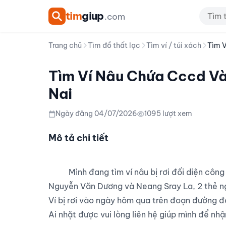
tim
giup
.com
Trang chủ
Tìm đồ thất lạc
Tìm ví / túi xách
Tìm V
Tìm Ví Nâu Chứa Cccd Và
Nai
Ngày đăng 04/07/2026
1095 lượt xem
Mô tả chi tiết
          Mình đang tìm ví nâu bị rơi đối diện công ty Singmax Đồng Nai. Trong ví có 2 CCCD mang tên 
Nguyễn Văn Dương và Neang Sray La, 2 thẻ ngâ
Ví bị rơi vào ngày hôm qua trên đoạn đường đ
Ai nhặt được vui lòng liên hệ giúp mình để nhận