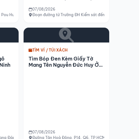
Nội
07/08/2026
 Pou Hung đến Ngã 3 Đất Sét
Đoạn đường từ Trường ĐH Kiểm sát đến tòa I1 Vinsmart Tâ
TÌM VÍ / TÚI XÁCH
gô
Tìm Bóp Đen Kèm Giấy Tờ
Ninh
Mang Tên Nguyễn Đức Huy Ở
Quận 6
07/08/2026
ang Đáp Cầu, Bắc Ninh
Đường Tân Hoà Đông, P14, Q6, TP.HCM về phía đường số 