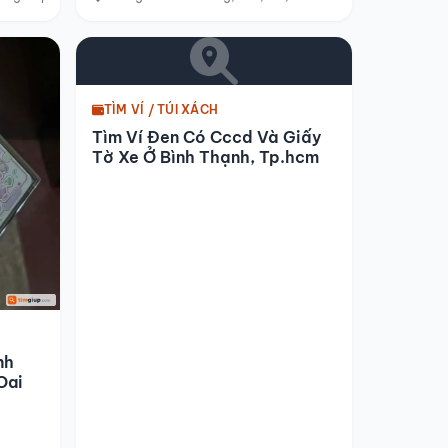
TÌM VÍ / TÚI XÁCH
Tìm Ví Đen Có Cccd Và Giấy
Tờ Xe Ở Bình Thạnh, Tp.hcm
nh
Oai