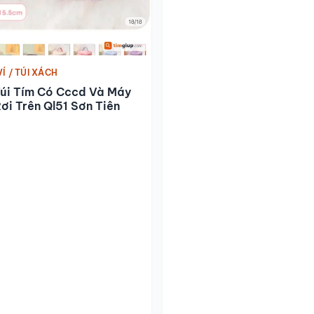
VÍ / TÚI XÁCH
Túi Tím Có Cccd Và Máy
ơi Trên Ql51 Sơn Tiên