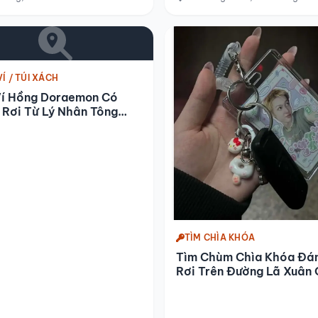
VÍ / TÚI XÁCH
Ví Hồng Doraemon Có
Rơi Từ Lý Nhân Tông
Khe Nước Nóng
TÌM CHÌA KHÓA
Tìm Chùm Chìa Khóa Đá
Rơi Trên Đường Lã Xuân 