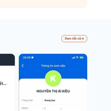
Xem tất cả
ất