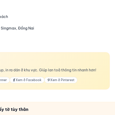
 xách
y Singmax, Đồng Nai
p, in ra dán ở khu vực. Giúp lan toả thông tin nhanh hơn!
anner
Xem ở Facebook
Xem ở Pinterest
ấy tờ tùy thân