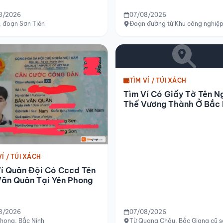
8/2026
07/08/2026
, đoạn Sơn Tiên
Đoạn đường từ Khu công nghiệp
TÌM VÍ / TÚI XÁCH
Tìm Ví Có Giấy Tờ Tên N
Thế Vương Thành Ở Bắc 
VÍ / TÚI XÁCH
í Quân Đội Có Cccd Tên
Văn Quân Tại Yên Phong
8/2026
07/08/2026
hong, Bắc Ninh
Từ Quang Châu, Bắc Giang cũ s