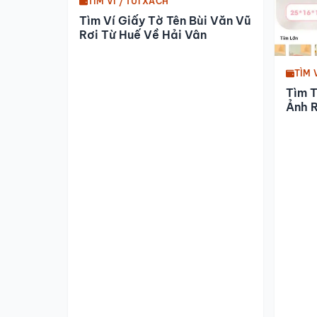
TÌM VÍ / TÚI XÁCH
Tìm Ví Giấy Tờ Tên Bùi Văn Vũ
Rơi Từ Huế Về Hải Vân
TÌM 
Tìm 
Ảnh R