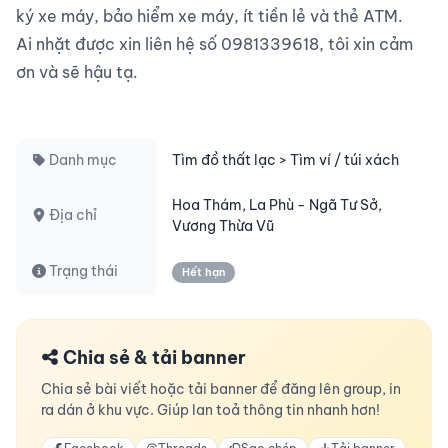
ký xe máy, bảo hiểm xe máy, ít tiền lẻ và thẻ ATM.

Ai nhặt được xin liên hệ số 0981339618, tôi xin cảm 
ơn và sẽ hậu tạ.

Danh mục
Tìm đồ thất lạc > Tìm ví / túi xách
Hoa Thám, La Phù - Ngã Tư Sở,
Địa chỉ
Vương Thừa Vũ
Trạng thái
Hết hạn
Chia sẻ & tải banner
Chia sẻ bài viết hoặc tải banner để đăng lên group, in
ra dán ở khu vực. Giúp lan toả thông tin nhanh hơn!