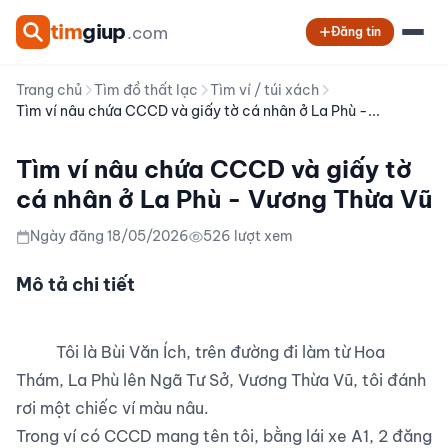
tim
giup
.com
Đăng tin
Trang chủ
Tìm đồ thất lạc
Tìm ví / túi xách
Tìm ví nâu chứa CCCD và giấy tờ cá nhân ở La Phù -...
Tìm ví nâu chứa CCCD và giấy tờ
cá nhân ở La Phù - Vương Thừa Vũ
Ngày đăng 18/05/2026
526 lượt xem
Mô tả chi tiết
          Tôi là Bùi Văn Ích, trên đường đi làm từ Hoa 
Thám, La Phù lên Ngã Tư Sở, Vương Thừa Vũ, tôi đánh 
rơi một chiếc ví màu nâu.

Trong ví có CCCD mang tên tôi, bằng lái xe A1, 2 đăng 