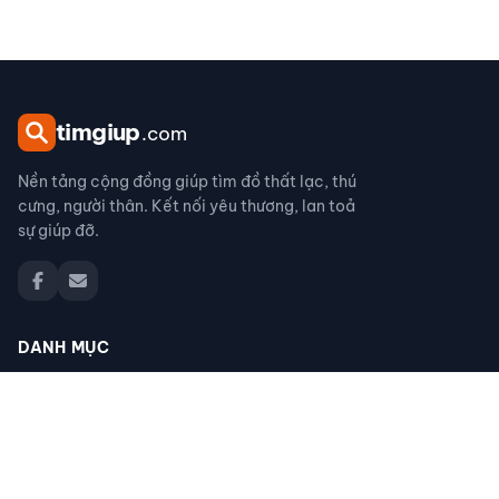
tim
giup
.com
Nền tảng cộng đồng giúp tìm đồ thất lạc, thú
cưng, người thân. Kết nối yêu thương, lan toả
sự giúp đỡ.
DANH MỤC
Đồ thất lạc
Thú cưng thất lạc
Người thân thất lạc
Đồ nhặt được