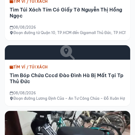
TÌM VÍ / TÚI XÁCH
Tìm Túi Xách Tím Có Giấy Tờ Nguyễn Thị Hồng
Ngọc
08/08/2026
Đoạn đường từ Quận 10, TP.HCM đến Gigamall Thủ Đức, TP.HCM
TÌM VÍ / TÚI XÁCH
Tìm Bóp Chứa Cccd Đào Đình Hà Bị Mất Tại Tp
Thủ Đức
08/08/2026
Đoạn đường Lương Định Của – An Tư Công Chúa – Đỗ Xuân Hợp – Khu