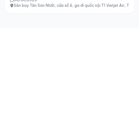
Sân bay Tân Sơn Nhất, cửa số 6, ga đi quốc nội T1 Vietjet Air, TP H