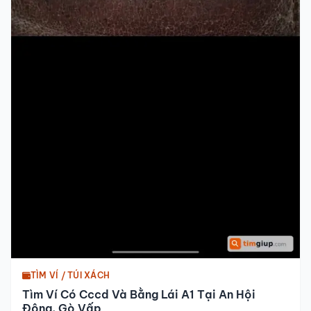
TÌM VÍ / TÚI XÁCH
Tìm Ví Có Cccd Và Bằng Lái A1 Tại An Hội
Đông, Gò Vấp