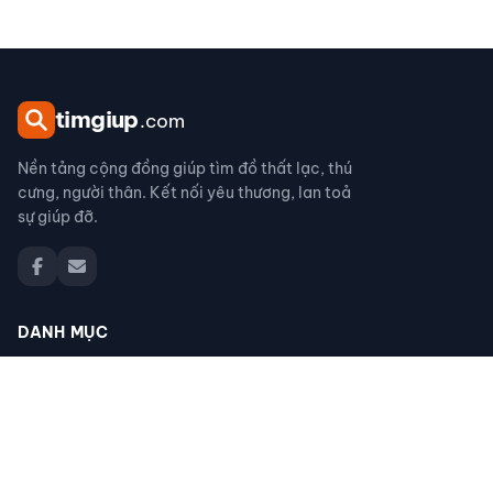
tim
giup
.com
Nền tảng cộng đồng giúp tìm đồ thất lạc, thú
cưng, người thân. Kết nối yêu thương, lan toả
sự giúp đỡ.
DANH MỤC
Đồ thất lạc
Thú cưng thất lạc
Người thân thất lạc
Đồ nhặt được