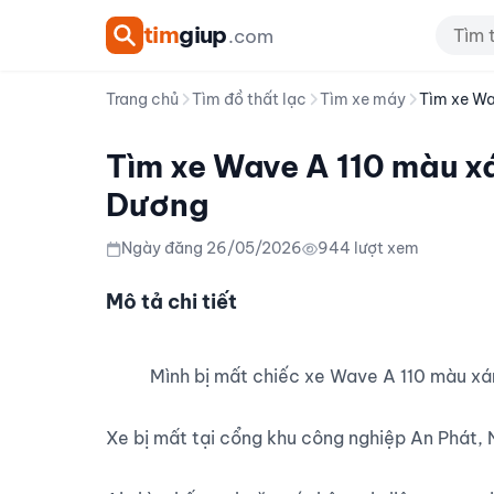
tim
giup
.com
Trang chủ
Tìm đồ thất lạc
Tìm xe máy
Tìm xe Wa
Tìm xe Wave A 110 màu x
Dương
Ngày đăng 26/05/2026
944 lượt xem
Mô tả chi tiết
          Mình bị mất chiếc xe Wave A 110 màu xám, biển kiểm soát 19AA-61557.

Xe bị mất tại cổng khu công nghiệp An Phát, 