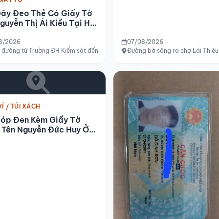
Dây Đeo Thẻ Có Giấy Tờ
guyễn Thị Ái Kiều Tại Hà
8/2026
07/08/2026
ất Sét
đường từ Trường ĐH Kiểm sát đến tòa I1 Vinsmart Tây Mỗ, Hà Nội
Đường bờ sông ra chợ Lái Thiê
VÍ / TÚI XÁCH
Bóp Đen Kèm Giấy Tờ
 Tên Nguyễn Đức Huy Ở
 6