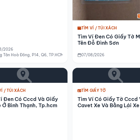
TÌM VÍ / TÚI XÁCH
Tìm Ví Đen Có Giấy Tờ 
Tên Đỗ Đình Sơn
8/2026
g Tân Hoà Đông, P14, Q6, TP.HCM về phía đường số 7
07/08/2026
VÍ / TÚI XÁCH
TÌM GIẤY TỜ
Ví Đen Có Cccd Và Giấy
Tìm Ví Có Giấy Tờ Cccd
 Ở Bình Thạnh, Tp.hcm
Cavet Xe Và Bằng Lái Xe
Nguyễn Văn Thành Ở Nh
Trang Khánh Hòa