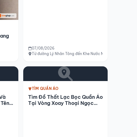
Mang
07/08/2026
Từ đường Lý Nhân Tông đến Khe Nước Nóng, TP Huế
TÌM QUẦN ÁO
 Và
Tìm Đồ Thất Lạc Bọc Quần Áo
 Tên
Tại Vòng Xoay Thoại Ngọc
a
Hầu