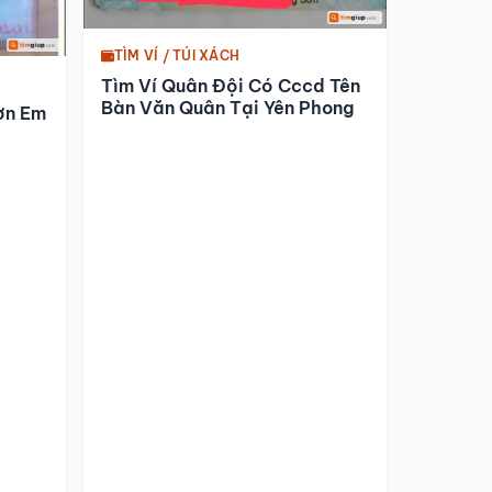
TÌM VÍ / TÚI XÁCH
Tìm Ví Quân Đội Có Cccd Tên
Bàn Văn Quân Tại Yên Phong
ơn Em