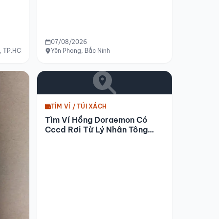
07/08/2026
u, TP.HCM
Yên Phong, Bắc Ninh
TÌM VÍ / TÚI XÁCH
Tìm Ví Hồng Doraemon Có
Cccd Rơi Từ Lý Nhân Tông
Đến Khe Nước Nóng