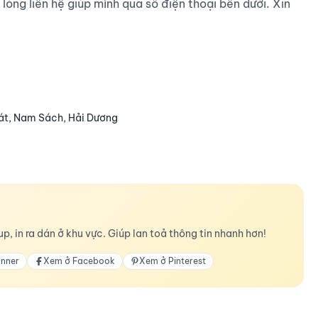
 lòng liên hệ giúp mình qua số điện thoại bên dưới. Xin 
át, Nam Sách, Hải Dương
p, in ra dán ở khu vực. Giúp lan toả thông tin nhanh hơn!
anner
Xem ở Facebook
Xem ở Pinterest