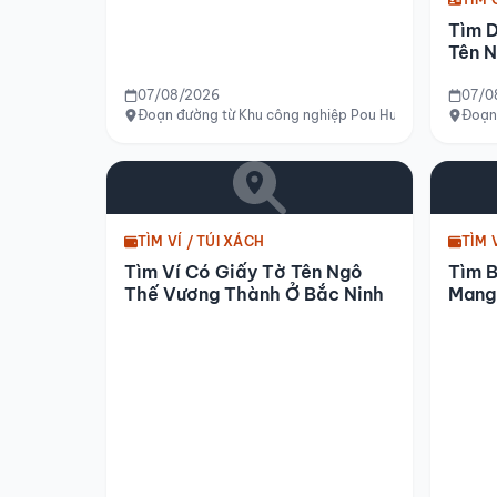
Tìm 
Tên N
Nội
07/08/2026
07/0
Đoạn đường từ Khu công nghiệp Pou Hung đến Ngã 3 Đ
Đoạn 
TÌM VÍ / TÚI XÁCH
TÌM 
Tìm Ví Có Giấy Tờ Tên Ngô
Tìm 
Thế Vương Thành Ở Bắc Ninh
Mang
Quận