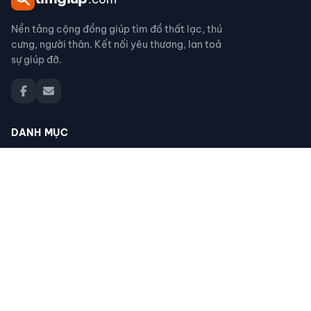
Nền tảng cộng đồng giúp tìm đồ thất lạc, thú
cưng, người thân. Kết nối yêu thương, lan toả
sự giúp đỡ.
DANH MỤC
Đồ thất lạc
Thú cưng thất lạc
Người thân thất lạc
Đồ nhặt được
Cộng đồng giúp đỡ
Tìm giấy tờ
Tìm chó mèo thất lạc
Khác