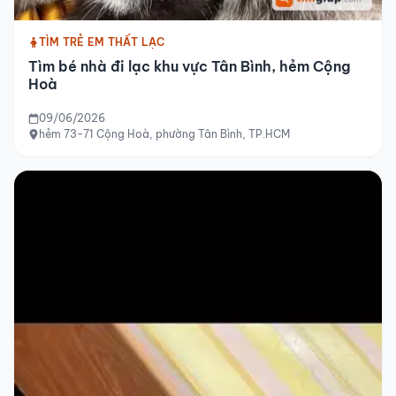
TÌM TRẺ EM THẤT LẠC
Tìm bé nhà đi lạc khu vực Tân Bình, hẻm Cộng
Hoà
09/06/2026
hẻm 73-71 Cộng Hoà, phường Tân Bình, TP.HCM