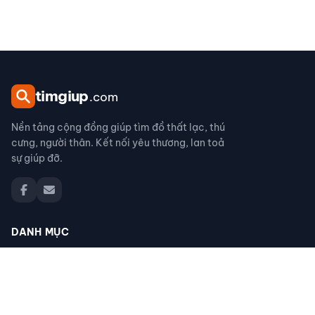
tim
giup
.com
Nền tảng cộng đồng giúp tìm đồ thất lạc, thú
cưng, người thân. Kết nối yêu thương, lan toả
sự giúp đỡ.
DANH MỤC
Đồ thất lạc
Thú cưng thất lạc
Người thân thất lạc