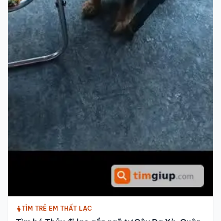
TÌM TRẺ EM THẤT LẠC