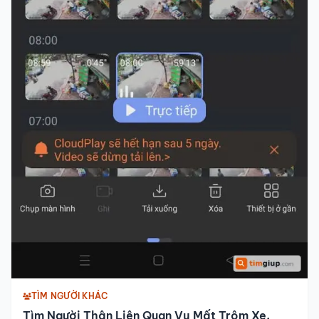
TÌM NGƯỜI KHÁC
Tìm Người Thân Liên Quan Vụ Mất Trộm Xe,