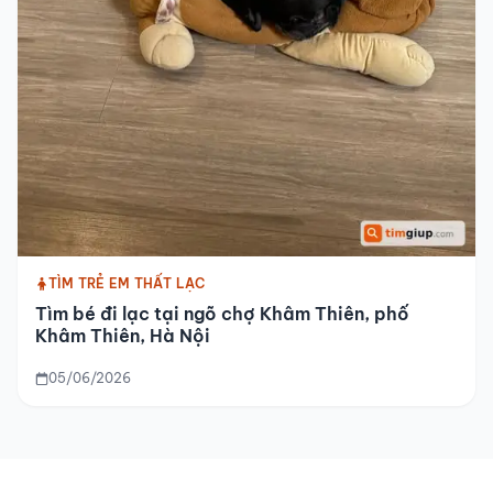
TÌM TRẺ EM THẤT LẠC
Tìm bé đi lạc tại ngõ chợ Khâm Thiên, phố
Khâm Thiên, Hà Nội
05/06/2026