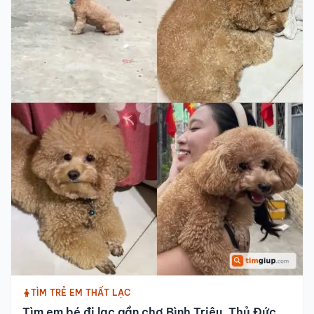
TÌM TRẺ EM THẤT LẠC
Tìm em bé đi lạc gần chợ Bình Triệu, Thủ Đức