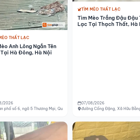
TÌM MÈO THẤT LẠC
Tìm Mèo Trắng Đậu Đậu 
Lạc Tại Thạch Thất, Hà 
MÈO THẤT LẠC
Mèo Anh Lông Ngắn Tên
Tại Hà Đông, Hà Nội
8/2026
07/08/2026
.HCM
n phố số 6, ngõ 5 Thương Mại, Quang Lãm, Phú Lương, Hà Đông, Hà Nội
đường Cống Đặng, Xã Hữu Bằng