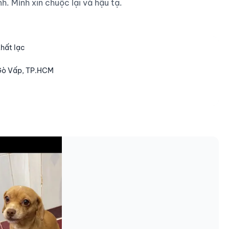
. Mình xin chuộc lại và hậu tạ.

thất lạc
Gò Vấp, TP.HCM