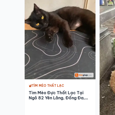
TÌM MÈO THẤT LẠC
Tìm Mèo Đực Thất Lạc Tại
Ngõ 82 Yên Lãng, Đống Đa,
Hà Nội