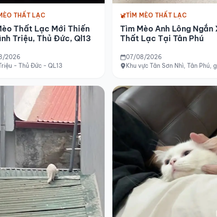
MÈO THẤT LẠC
TÌM MÈO THẤT LẠC
Mèo Thất Lạc Mới Thiến
Tìm Mèo Anh Lông Ngắn
ình Triệu, Thủ Đức, Ql13
Thất Lạc Tại Tân Phú
8/2026
07/08/2026
Triệu - Thủ Đức - QL13
Khu vực Tân Sơn Nhì, Tân Phú,