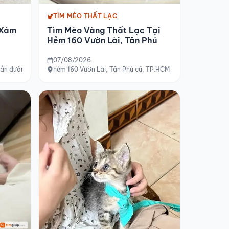
TÌM MÈO THẤT LẠC
 Xám
Tìm Mèo Vàng Thất Lạc Tại
Hẻm 160 Vườn Lài, Tân Phú
07/08/2026
 gần đường Lê Đình Thám, Cầu Xéo
hẻm 160 Vườn Lài, Tân Phú cũ, TP.HCM