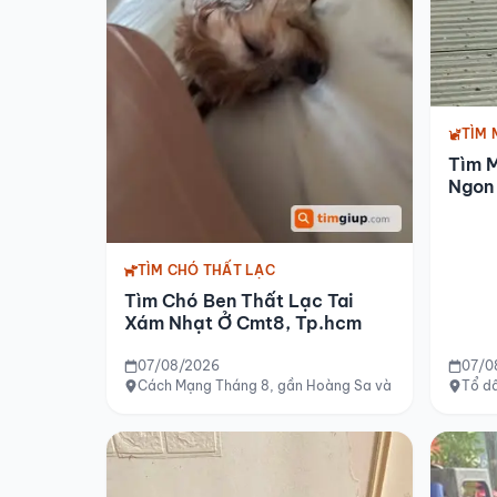
TÌM 
Tìm 
Ngon 
TÌM CHÓ THẤT LẠC
Tìm Chó Ben Thất Lạc Tai
Xám Nhạt Ở Cmt8, Tp.hcm
07/08/2026
07/0
Cách Mạng Tháng 8, gần Hoàng Sa và Trường Sa, TP
Tổ dâ