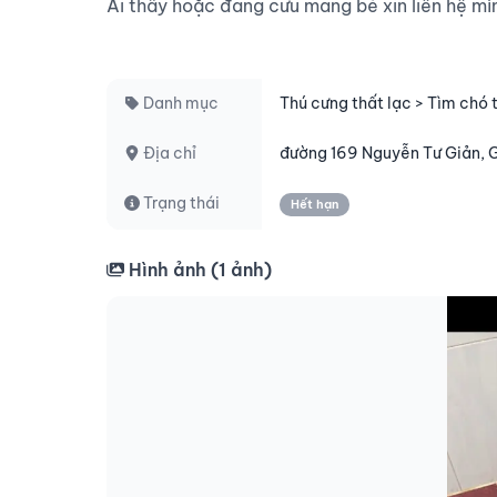
Ai thấy hoặc đang cưu mang bé xin liên hệ mình
Danh mục
Thú cưng thất lạc > Tìm chó 
Địa chỉ
đường 169 Nguyễn Tư Giản, 
Trạng thái
Hết hạn
Hình ảnh (
1
ảnh)