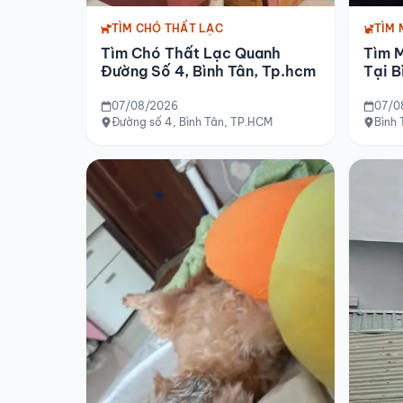
TÌM CHÓ THẤT LẠC
TÌM 
Tìm Chó Thất Lạc Quanh
Tìm 
Đường Số 4, Bình Tân, Tp.hcm
Tại B
07/08/2026
07/0
Đường số 4, Bình Tân, TP.HCM
Bình 