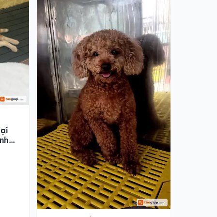
ại
anh