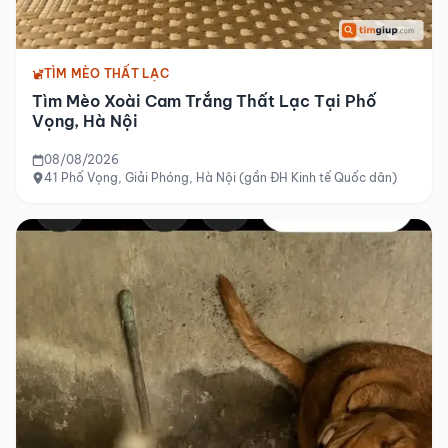
TÌM MÈO THẤT LẠC
Tìm Mèo Xoài Cam Trắng Thất Lạc Tại Phố
Vọng, Hà Nội
08/08/2026
41 Phố Vọng, Giải Phóng, Hà Nội (gần ĐH Kinh tế Quốc dân)