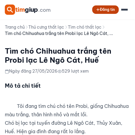
tim
giup
.com
Đăng tin
Trang chủ
Thú cưng thất lạc
Tìm chó thất lạc
Tìm chó Chihuahua trắng tên Probi lạc Lê Ngô Cát, ...
Tìm chó Chihuahua trắng tên
Probi lạc Lê Ngô Cát, Huế
Ngày đăng 27/05/2026
529 lượt xem
Mô tả chi tiết
          Tôi đang tìm chú chó tên Probi, giống Chihuahua 
màu trắng, thân hình nhỏ và mắt lồi.

Chó bị lạc tại tuyến đường Lê Ngô Cát, Thủy Xuân, 
Huế. Hiện gia đình đang rất lo lắng.
