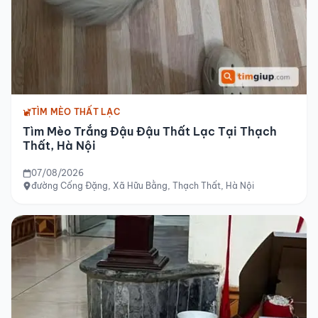
TÌM MÈO THẤT LẠC
Tìm Mèo Trắng Đậu Đậu Thất Lạc Tại Thạch
Thất, Hà Nội
07/08/2026
đường Cống Đặng, Xã Hữu Bằng, Thạch Thất, Hà Nội