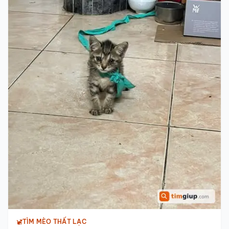
TÌM MÈO THẤT LẠC