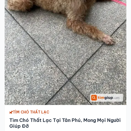
TÌM CHÓ THẤT LẠC
Tìm Chó Thất Lạc Tại Tân Phú, Mong Mọi Người
Giúp Đỡ