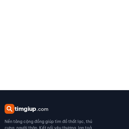
tim
giup
.com
Nền tảng cộng đồng giúp tìm đồ thất lạc, thú
cưng, người thân. Kết nối yêu thương, lan toả