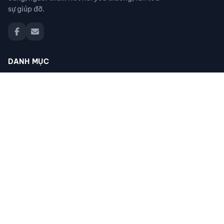
sự giúp đỡ.
DANH MỤC
Đồ thất lạc
Thú cưng thất lạc
Người thân thất lạc
Đồ nhặt được
Cộng đồng giúp đỡ
Tìm giấy tờ
Tìm chó mèo thất lạc
Khác
ĐỊA ĐIỂM