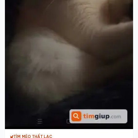
TÌM MÈO THẤT LẠC